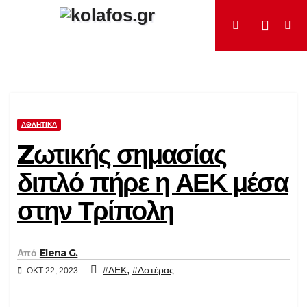
Μετάβαση
στο
περιεχόμενο
ΑΘΛΗΤΙΚΆ
Zωτικής σημασίας
διπλό πήρε η ΑΕΚ μέσα
στην Τρίπολη
Από
Elena G.
,
#ΑΕΚ
#Αστέρας
ΟΚΤ 22, 2023