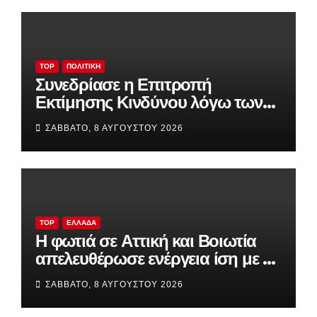
TOP
ΠΟΛΙΤΙΚΉ
Συνεδρίασε η Επιτροπή
Εκτίμησης Κινδύνου λόγω των
υψηλών θερμοκρασιών και της
ΣΆΒΒΑΤΟ, 8 ΑΥΓΟΎΣΤΟΥ 2026
ενίσχυσης των ανέμων
TOP
ΕΛΛΆΔΑ
Η φωτιά σε Αττική και Βοιωτία
απελευθέρωσε ενέργεια ίση με έξι
βόμβες Χιροσίμα!
ΣΆΒΒΑΤΟ, 8 ΑΥΓΟΎΣΤΟΥ 2026