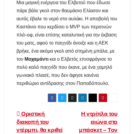
Μια μαγική ενέργεια του Ελβετού που έδωσε
πάρε βάλε γκολ στον θαυμάσιο Ελίασον και
αυτός έβαλε το νερό στο αυλάκι. Η αποβολή του
Καστάνιο που κερδίσει ο MVP των περσινών
πλέι-οφ, είναι επίσης καταλυτική για την έκβαση
του ματς, αφού το παιχνίδι άνοιξε και η ΑΕΚ
βρήκε, ένα ακόμα γκολ από στημένη μπάλα, με
τον
Μοχαμάντι
και ο Ελβετός επισφράγισε το
πολύ καλό παιχνίδι που έκανε, με ένα χαμηλό
γωνιακό πλασέ, που δεν άφησε κανένα
περιθώριο αντίδρασης στον Παπαδόπουλο.
Πλοήγηση
Οριστική
Η ντρίπλα του
διακοπή του
αιώνα στο
άρθρων
ντέρμπι, θα κριθεί
μπάσκετ – Τον