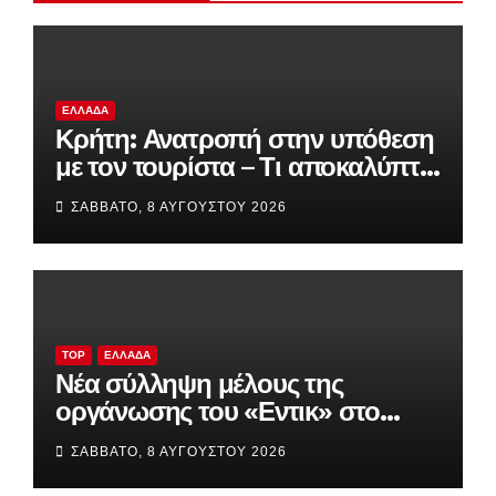
ΕΛΛΆΔΑ
Κρήτη: Ανατροπή στην υπόθεση
με τον τουρίστα – Τι αποκαλύπτει
η έρευνα της ΕΛ.ΑΣ. για την
ΣΆΒΒΑΤΟ, 8 ΑΥΓΟΎΣΤΟΥ 2026
ανήλικη
TOP
ΕΛΛΆΔΑ
Νέα σύλληψη μέλους της
οργάνωσης του «Εντικ» στο
Παλαιό Φάληρο – Οι απαιτήσεις
ΣΆΒΒΑΤΟ, 8 ΑΥΓΟΎΣΤΟΥ 2026
για χρήματα και τα λαθραία
τσιγάρα