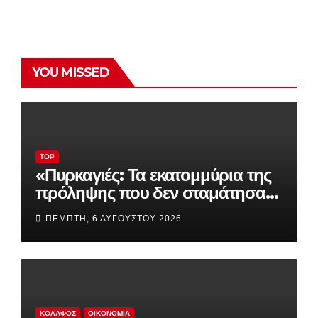
YOU MISSED
TOP
«Πυρκαγιές: Τα εκατομμύρια της
πρόληψης που δεν σταμάτησαν
την καταστροφή – Τι απέγιναν
ΠΈΜΠΤΗ, 6 ΑΥΓΟΎΣΤΟΥ 2026
drones, δορυφόροι και
συστήματα έγκαιρης
προειδοποίησης»
ΚΟΛΑΦΟΣ
ΟΙΚΟΝΟΜΊΑ