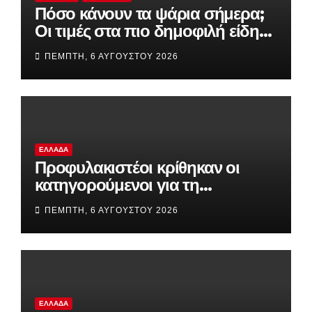
Πόσο κάνουν τα ψάρια σήμερα;
Οι τιμές στα πιο δημοφιλή είδη
της αγοράς
ΠΈΜΠΤΗ, 6 ΑΥΓΟΎΣΤΟΥ 2026
ΕΛΛΆΔΑ
Προφυλακιστέοι κρίθηκαν οι
κατηγορούμενοι για τη
δολοφονία του 58χρονου
ΠΈΜΠΤΗ, 6 ΑΥΓΟΎΣΤΟΥ 2026
ψυχολόγου στην Αργολίδα
ΕΛΛΆΔΑ