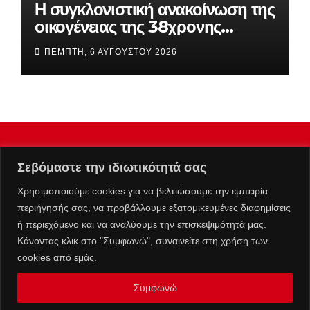
Η συγκλονιστική ανακοίνωση της
οικογένειας της 38χρονης
Βρετανίδας που βρέθηκε νεκρή
ΠΈΜΠΤΗ, 6 ΑΥΓΟΎΣΤΟΥ 2026
στην Κυψέλη
Σεβόμαστε την ιδιωτικότητά σας
Χρησιμοποιούμε cookies για να βελτιώσουμε την εμπειρία
περιήγησής σας, να προβάλλουμε εξατομικευμένες διαφημίσεις
ή περιεχόμενο και να αναλύουμε την επισκεψιμότητά μας.
Κάνοντας κλικ στο "Συμφωνώ", συναινείτε στη χρήση των
cookies από εμάς.
Συμφωνώ
Επικοινωνία :
info@kolafos.gr
|
Μ.Η.Τ. 262063