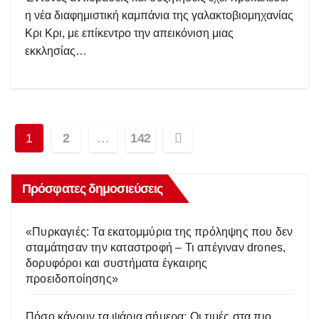
η νέα διαφημιστική καμπάνια της γαλακτοβιομηχανίας
Κρι Κρι, με επίκεντρο την απεικόνιση μιας
εκκλησίας…
Σελιδοποίηση
1
2
…
142
άρθρων
Πρόσφατες δημοσιεύσεις
«Πυρκαγιές: Τα εκατομμύρια της πρόληψης που δεν
σταμάτησαν την καταστροφή – Τι απέγιναν drones,
δορυφόροι και συστήματα έγκαιρης
προειδοποίησης»
Πόσο κάνουν τα ψάρια σήμερα; Οι τιμές στα πιο