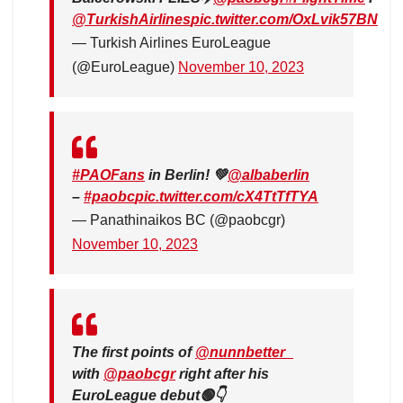
@TurkishAirlines
pic.twitter.com/OxLvik57BN
— Turkish Airlines EuroLeague
(@EuroLeague)
November 10, 2023
#PAOFans
in Berlin! 💚
@albaberlin
–
#paobc
pic.twitter.com/cX4TtTfTYA
— Panathinaikos BC (@paobcgr)
November 10, 2023
The first points of
@nunnbetter_
with
@paobcgr
right after his
EuroLeague debut🟢👇