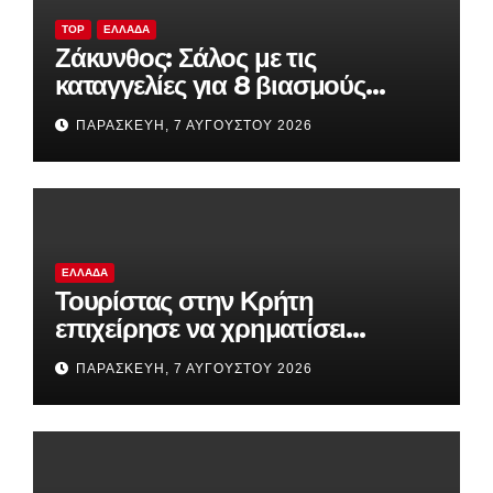
TOP
ΕΛΛΆΔΑ
Ζάκυνθος: Σάλος με τις
καταγγελίες για 8 βιασμούς
τουριστριών σε λίγες ημέρες – Η
ΠΑΡΑΣΚΕΥΉ, 7 ΑΥΓΟΎΣΤΟΥ 2026
ανακοίνωση της ΕΛΑΣ
ΕΛΛΆΔΑ
Τουρίστας στην Κρήτη
επιχείρησε να χρηματίσει
υπάλληλο για να του επιτρέψει
ΠΑΡΑΣΚΕΥΉ, 7 ΑΥΓΟΎΣΤΟΥ 2026
να ασελγήσει σε ανήλικη