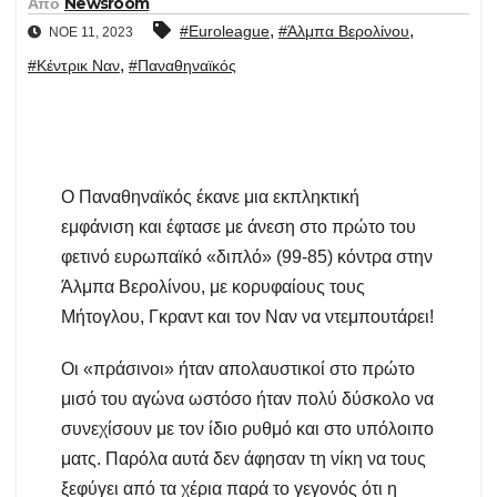
Από
Newsroom
,
,
#Euroleague
#Άλμπα Βερολίνου
ΝΟΈ 11, 2023
,
#Κέντρικ Ναν
#Παναθηναϊκός
Ο Παναθηναϊκός έκανε μια εκπληκτική
εμφάνιση και έφτασε με άνεση στο πρώτο του
φετινό ευρωπαϊκό «διπλό» (99-85) κόντρα στην
Άλμπα Βερολίνου, με κορυφαίους τους
Μήτογλου, Γκραντ και τον Ναν να ντεμπουτάρει!
Οι «πράσινοι» ήταν απολαυστικοί στο πρώτο
μισό του αγώνα ωστόσο ήταν πολύ δύσκολο να
συνεχίσουν με τον ίδιο ρυθμό και στο υπόλοιπο
ματς. Παρόλα αυτά δεν άφησαν τη νίκη να τους
ξεφύγει από τα χέρια παρά το γεγονός ότι η