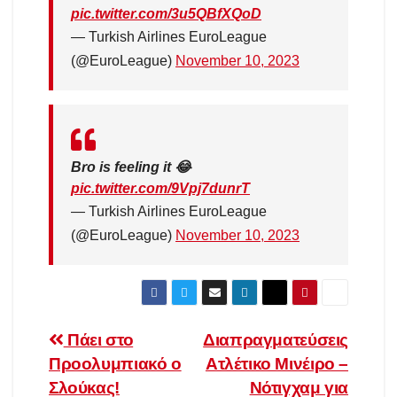
pic.twitter.com/3u5QBfXQoD
— Turkish Airlines EuroLeague
(@EuroLeague)
November 10, 2023
Bro is feeling it 😂
pic.twitter.com/9Vpj7dunrT
— Turkish Airlines EuroLeague
(@EuroLeague)
November 10, 2023
Πλοήγηση
Πάει στο
Διαπραγματεύσεις
Προολυμπιακό ο
Ατλέτικο Μινέιρο –
άρθρων
Σλούκας!
Νότιγχαμ για