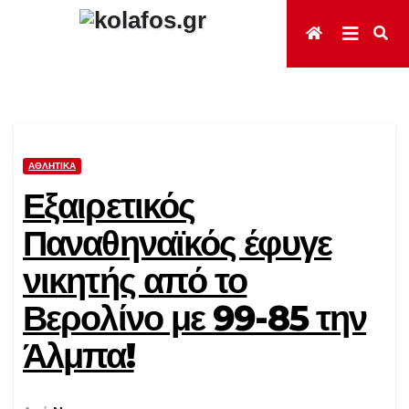
Μετάβαση
στο
περιεχόμενο
ΑΘΛΗΤΙΚΆ
Εξαιρετικός
Παναθηναϊκός έφυγε
νικητής από το
Βερολίνο με 99-85 την
Άλμπα!