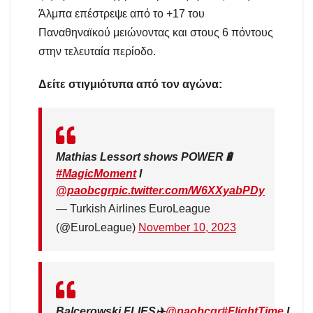
Άλμπα επέστρεψε από το +17 του
Παναθηναϊκού μειώνοντας και στους 6 πόντους
στην τελευταία περίοδο.
Δείτε
στιγμιότυπα
από τον αγώνα:
Mathias Lessort shows POWER🔋
#MagicMoment
I
@paobcgr
pic.twitter.com/W6XXyabPDy
— Turkish Airlines EuroLeague
(@EuroLeague)
November 10, 2023
Balcerowski FLIES✈️
@paobcgr
#FlightTime
I