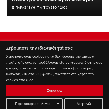
έχασε τον έλεγχο και έπεσε πάνω
ΠΑΡΑΣΚΕΥΉ, 7 ΑΥΓΟΎΣΤΟΥ 2026
σε ΙΧ
Σεβόμαστε την ιδιωτικότητά σας
Χρησιμοποιούμε cookies για να βελτιώσουμε την εμπειρία
περιήγησής σας, να προβάλλουμε εξατομικευμένες διαφημίσεις
ή περιεχόμενο και να αναλύουμε την επισκεψιμότητά μας.
Κάνοντας κλικ στο "Συμφωνώ", συναινείτε στη χρήση των
cookies από εμάς.
Συμφωνώ
Επικοινωνία :
info@kolafos.gr
|
Μ.Η.Τ. 262063
Ταυτότητα
Πολιτική Απορρήτου
Όροι Χρήσης
Περισσότερες επιλογές
Διαφωνώ