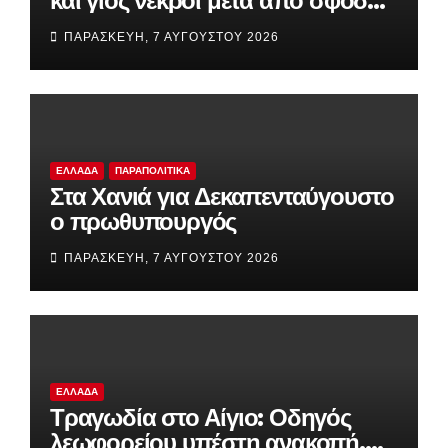
και γιος νεκροί μετά από σφοδρή
σύγκρουση φορτηγού με ΙΧ
ΠΑΡΑΣΚΕΥΉ, 7 ΑΥΓΟΎΣΤΟΥ 2026
(βίντεο)
ΕΛΛΆΔΑ
ΠΑΡΑΠΟΛΙΤΙΚΆ
Στα Χανιά για Δεκαπενταύγουστο
ο πρωθυπουργός
ΠΑΡΑΣΚΕΥΉ, 7 ΑΥΓΟΎΣΤΟΥ 2026
ΕΛΛΆΔΑ
Τραγωδία στο Αίγιο: Οδηγός
λεωφορείου υπέστη ανακοπή,