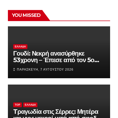
YOU MISSED
ΕΛΛΆΔΑ
Γουδί: Νεκρή ανασύρθηκε
53χρονη – Έπεσε από τον 5ο
όροφο πολυκατοικίας
ΠΑΡΑΣΚΕΥΉ, 7 ΑΥΓΟΎΣΤΟΥ 2026
TOP
ΕΛΛΆΔΑ
Tραγωδία στις Σέρρες: Μητέρα