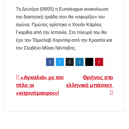
Τη Δευτέρα (08/05) η Euroleague ανακοίνωσε
την διαιτητική τριάδα που θα «σφυρίξει» τον
αγώνα. Πρώτος ορίστηκε ο Χουάν Κάρλος
Γκαρθία από την Ισπανία. Στο πλευρό του θα
έχει τον Τόμισλαβ Χορντόφ από την Κροατία και
τον Σλοβένο Μίλαν Νέντοβιτς.
Πλοήγηση
«Αγκαλιά» με τον
Θρήνος στο
τίτλο οι
ελληνικό μπάσκετ
άρθρων
«κιτρινόμαυροι»!