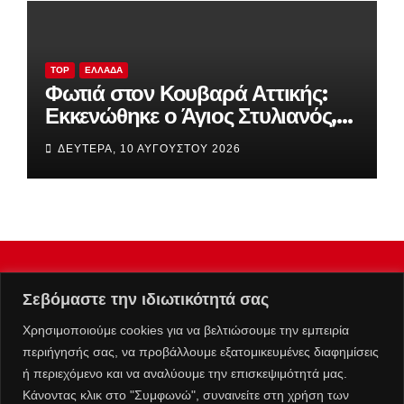
TOP
ΕΛΛΆΔΑ
Φωτιά στον Κουβαρά Αττικής:
Εκκενώθηκε ο Άγιος Στυλιανός,
στις φλόγες εργοστάσιο, κάηκαν
ΔΕΥΤΈΡΑ, 10 ΑΥΓΟΎΣΤΟΥ 2026
κτηνοτροφικές μονάδες
Σεβόμαστε την ιδιωτικότητά σας
Χρησιμοποιούμε cookies για να βελτιώσουμε την εμπειρία
περιήγησής σας, να προβάλλουμε εξατομικευμένες διαφημίσεις
ή περιεχόμενο και να αναλύουμε την επισκεψιμότητά μας.
Κάνοντας κλικ στο "Συμφωνώ", συναινείτε στη χρήση των