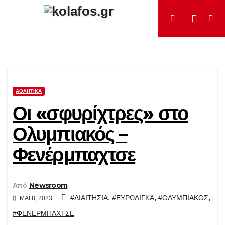
Μετάβαση
στο
περιεχόμενο
ΑΘΛΗΤΙΚΆ
Οι «σφυρίχτρες» στο
Ολυμπιακός –
Φενέρμπαχτσε
Από
Newsroom
,
,
,
#ΔΙΑΙΤΗΣΙΑ
#ΕΥΡΩΛΙΓΚΑ
#ΟΛΥΜΠΙΑΚΟΣ
ΜΆΙ 8, 2023
#ΦΕΝΕΡΜΠΑΧΤΣΕ