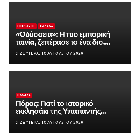
LIFESTYLE
ΕΛΛΆΔΑ
«Οδύσσεια»: Η πιο εμπορική
ταινία, ξεπέρασε το ένα δισ.
δολάρια
ΔΕΥΤΈΡΑ, 10 ΑΥΓΟΎΣΤΟΥ 2026
ΕΛΛΆΔΑ
Πόρος: Γιατί το ιστορικό
εκκλησάκι της Υπαπαντής
παραμένει καμένο;
ΔΕΥΤΈΡΑ, 10 ΑΥΓΟΎΣΤΟΥ 2026