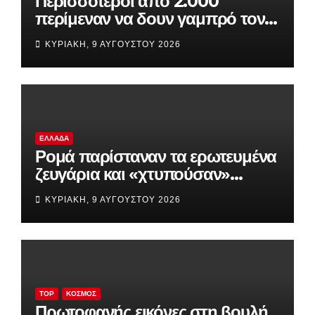
Περισσότεροι από 2.000
περίμεναν να δουν γαμπρό τον
Ρονάλντο, αλλά αυτός ήταν
ΚΥΡΙΑΚΉ, 9 ΑΥΓΟΎΣΤΟΥ 2026
άφαντος!
ΕΛΛΆΔΑ
Ρομά παρίσταναν τα ερωτευμένα
ζευγάρια και «χτυπούσαν»
σπίτια και επιχειρήσεις
ΚΥΡΙΑΚΉ, 9 ΑΥΓΟΎΣΤΟΥ 2026
TOP
ΚΌΣΜΟΣ
Πρωτοφανής εικόνες στη βουλή