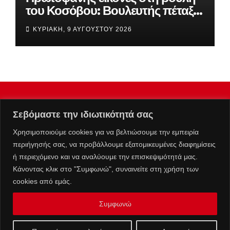
του Κοσόβου: Βουλευτής πέταξε
αυγά στον πρωθυπουργό
ΚΥΡΙΑΚΉ, 9 ΑΥΓΟΎΣΤΟΥ 2026
(βίντεο)
Σεβόμαστε την ιδιωτικότητά σας
Χρησιμοποιούμε cookies για να βελτιώσουμε την εμπειρία
περιήγησής σας, να προβάλλουμε εξατομικευμένες διαφημίσεις
ή περιεχόμενο και να αναλύουμε την επισκεψιμότητά μας.
Κάνοντας κλικ στο "Συμφωνώ", συναινείτε στη χρήση των
cookies από εμάς.
Συμφωνώ
Επικοινωνία :
info@kolafos.gr
|
Μ.Η.Τ. 262063
Ταυτότητα
Πολιτική Απορρήτου
Όροι Χρήσης