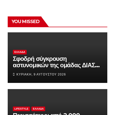
YOU MISSED
ΕΛΛΆΔΑ
Σφοδρή σύγκρουση
αστυνομικών της ομάδας ΔΙΑΣ
με αυτοκίνητο τουριστών στο
ΚΥΡΙΑΚΉ, 9 ΑΥΓΟΎΣΤΟΥ 2026
Σούνιο
LIFESTYLE
ΕΛΛΆΔΑ