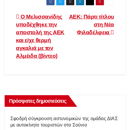
Πλοήγηση
Ο Μελισσανίδης
ΑΕΚ: Πάρτι τίτλου
υποδέχθηκε την
στη Νέα
άρθρων
αποστολή της ΑΕΚ
Φιλαδέλφεια
και είχε θερμή
αγκαλιά με τον
Αλμέιδα (βίντεο)
Πρόσφατες δημοσιεύσεις
Σφοδρή σύγκρουση αστυνομικών της ομάδας ΔΙΑΣ
με αυτοκίνητο τουριστών στο Σούνιο