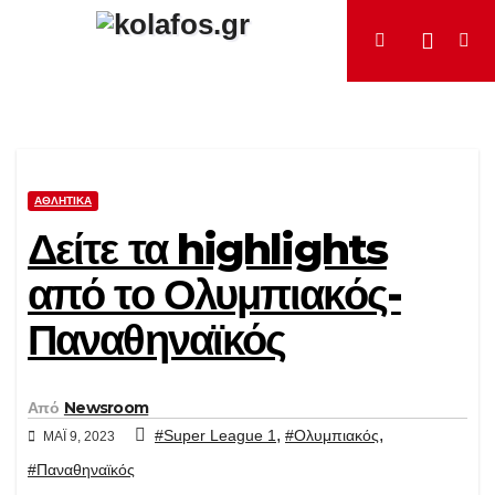
Μετάβαση
στο
περιεχόμενο
ΑΘΛΗΤΙΚΆ
Δείτε τα highlights
από το Ολυμπιακός-
Παναθηναϊκός
Από
Newsroom
,
,
#Super League 1
#Ολυμπιακός
ΜΆΙ 9, 2023
#Παναθηναϊκός