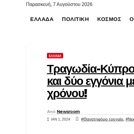
Μετάβαση
Παρασκευή, 7 Αυγούστου 2026
στο
ΕΛΛΆΔΑ
ΠΟΛΙΤΙΚΉ
ΚΌΣΜΟΣ
Ο
περιεχόμενο
ΕΛΛΆΔΑ
Τραγωδία-Κύπρος
και δύο εγγόνια μ
χρόνου!
Από
Newsroom
,
#Θανατηφόρο τροχαίο
#Νε
ΙΑΝ 1, 2024