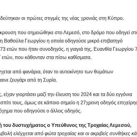
εύτηκαν οι πρώτες στιγμές της νέας χρονιάς στη Κύπρο.
κρουση που σημειώθηκε στο Λεμεσό, στο δρόμο που οδηγεί στ
νη Βαθούλα Γεωργίου η οποία οδηγούσε μικρό επιβατηγό
73 ετών που ήταν συνοδηγός, η γιαγιά της, Ευανθία Γεωργίου 
7 ετών, που κάθονταν στα πίσω καθίσματα.
χεται από φανάρια, όταν το αυτοκίνητο των θυμάτων
ινε ζευγάρι από τη Συρία.
, είχαν γιορτάσει μαζί την έλευση του 2024 και τα δύο εγγόνια
 σπίτι τους, όμως σε κάποιο σημείο η 27χρονη οδηγός επιχείρη
ο όχημα που οδηγούσε ο άλλος οδηγός.
 του δυστυχήματος ο Υπεύθυνος της Τροχαίας Λεμεσού,
βολή ελέγχεται από φώτα τροχαίας και οι ακριβείς συνθήκες κ