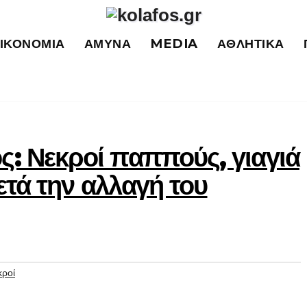
ΙΚΟΝΟΜΊΑ
ΆΜΥΝΑ
MEDIA
ΑΘΛΗΤΙΚΆ
: Νεκροί παππούς, γιαγιά
ετά την αλλαγή του
κροί