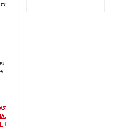
 τα
αι
ών
ΣΑΣ
Α,
Η