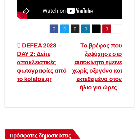
Πλοήγηση
DEFEA 2023 –
Το βρέφος που
DAY 2: Δείτε
ξεψύχησε στο
άρθρων
αποκλειστικές
αυτοκίνητο έμεινε
φωτογραφίες από
χωρίς οξυγόνο και
το kolafos.gr
εκτεθειμένο στον
ήλιο για ώρες
Πρόσφατες δημοσιεύσεις