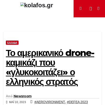
Μετάβαση
στο
περιεχόμενο
ΕΛΛΆΔΑ
Το αμερικανικό drone-
καμικάζι που
«γλυκοκοιτάζει» ο
ελληνικός στρατός
Από
Newsroom
,
#AEROVIRONMENT
#DEFEA 2023
ΜΆΙ 10, 2023