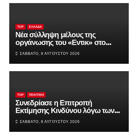
TOP
ΕΛΛΆΔΑ
Νέα σύλληψη μέλους της
οργάνωσης του «Εντικ» στο
Παλαιό Φάληρο – Οι απαιτήσεις
ΣΆΒΒΑΤΟ, 8 ΑΥΓΟΎΣΤΟΥ 2026
για χρήματα και τα λαθραία
τσιγάρα
TOP
ΠΟΛΙΤΙΚΉ
Συνεδρίασε η Επιτροπή
Εκτίμησης Κινδύνου λόγω των
υψηλών θερμοκρασιών και της
ΣΆΒΒΑΤΟ, 8 ΑΥΓΟΎΣΤΟΥ 2026
ενίσχυσης των ανέμων