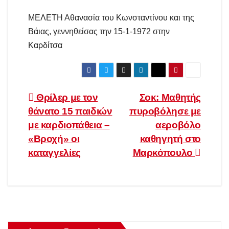
ΜΕΛΕΤΗ Αθανασία του Κωνσταντίνου και της
Βάιας, γεννηθείσας την 15-1-1972 στην
Καρδίτσα
Πλοήγηση
Θρίλερ με τον
Σοκ: Μαθητής
θάνατο 15 παιδιών
πυροβόλησε με
άρθρων
με καρδιοπάθεια –
αεροβόλο
«Βροχή» οι
καθηγητή στο
καταγγελίες
Μαρκόπουλο