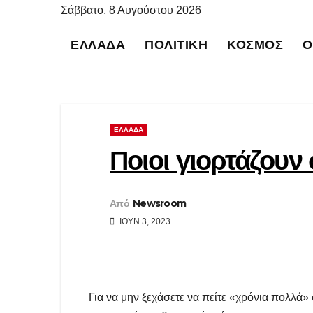
Μετάβαση
Σάββατο, 8 Αυγούστου 2026
στο
ΕΛΛΆΔΑ
ΠΟΛΙΤΙΚΉ
ΚΌΣΜΟΣ
Ο
περιεχόμενο
ΕΛΛΆΔΑ
Ποιοι γιορτάζου
Από
Newsroom
ΙΟΎΝ 3, 2023
Για να μην ξεχάσετε να πείτε «χρόνια πολλά» 