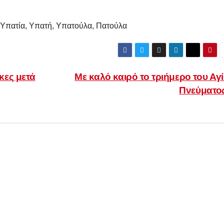
ια, Υπατία, Υπατή, Υπατούλα, Πατούλα
κες μετά
Με καλό καιρό το τριήμερο του Αγ
Πνεύματο