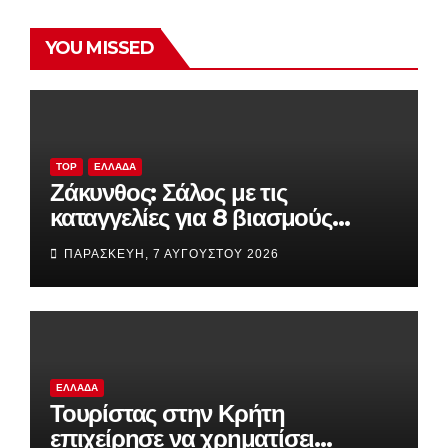
YOU MISSED
TOP
ΕΛΛΆΔΑ
Ζάκυνθος: Σάλος με τις
καταγγελίες για 8 βιασμούς
τουριστριών σε λίγες ημέρες – Η
ΠΑΡΑΣΚΕΥΉ, 7 ΑΥΓΟΎΣΤΟΥ 2026
ανακοίνωση της ΕΛΑΣ
ΕΛΛΆΔΑ
Τουρίστας στην Κρήτη
επιχείρησε να χρηματίσει