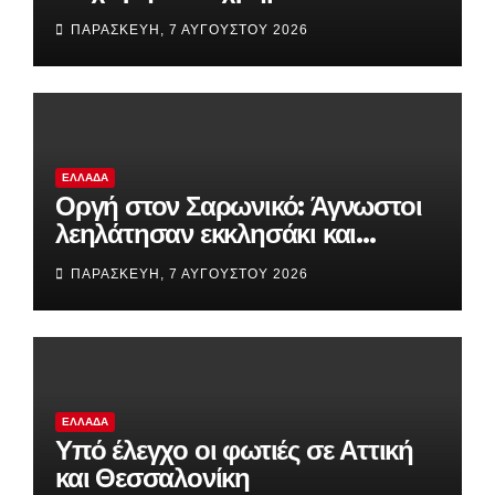
υπάλληλο για να του επιτρέψει
ΠΑΡΑΣΚΕΥΉ, 7 ΑΥΓΟΎΣΤΟΥ 2026
να ασελγήσει σε ανήλικη
ΕΛΛΆΔΑ
Οργή στον Σαρωνικό: Άγνωστοι
λεηλάτησαν εκκλησάκι και
προκάλεσαν καταστροφές στο
ΠΑΡΑΣΚΕΥΉ, 7 ΑΥΓΟΎΣΤΟΥ 2026
Ιερό
ΕΛΛΆΔΑ
Υπό έλεγχο οι φωτιές σε Αττική
και Θεσσαλονίκη