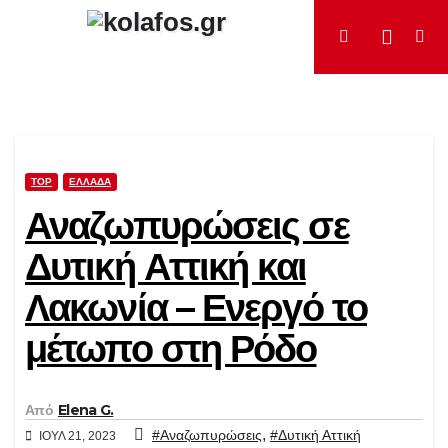
Μετάβαση
στο
περιεχόμενο
TOP
ΕΛΛΆΔΑ
Αναζωπυρώσεις σε
Δυτική Αττική και
Λακωνία – Ενεργό το
μέτωπο στη Ρόδο
Από
Elena G.
,
#Αναζωπυρώσεις
#Δυτική Αττική
ΙΟΎΛ 21, 2023