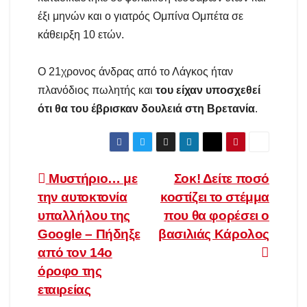
έξι μηνών και ο γιατρός Ομπίνα Ομπέτα σε
κάθειρξη 10 ετών.
Ο 21χρονος άνδρας από το Λάγκος ήταν
πλανόδιος πωλητής και
του είχαν υποσχεθεί
ότι θα του έβρισκαν δουλειά στη Βρετανία
.
Πλοήγηση
Μυστήριο… με
Σοκ! Δείτε ποσό
την αυτοκτονία
κοστίζει το στέμμα
άρθρων
υπαλλήλου της
που θα φορέσει ο
Google – Πήδηξε
βασιλιάς Κάρολος
από τον 14ο
όροφο της
εταιρείας