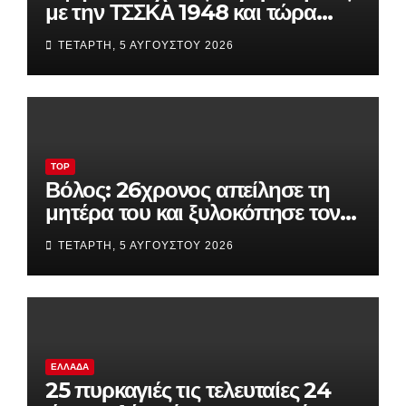
με την ΤΣΣΚΑ 1948 και τώρα
παίζει τα πάντα στη Βουλγαρία
ΤΕΤΆΡΤΗ, 5 ΑΥΓΟΎΣΤΟΥ 2026
TOP
Βόλος: 26χρονος απείλησε τη
μητέρα του και ξυλοκόπησε τον
αδελφό του – «Θα σε σφάξω»
ΤΕΤΆΡΤΗ, 5 ΑΥΓΟΎΣΤΟΥ 2026
ΕΛΛΆΔΑ
25 πυρκαγιές τις τελευταίες 24