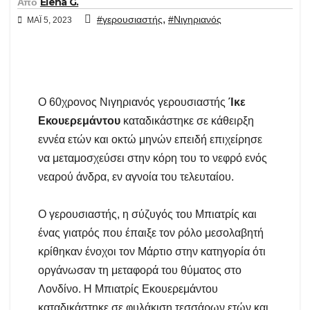
Από
Elena G.
,
#γερουσιαστής
#Νιγηριανός
ΜΆΙ 5, 2023
Ο 60χρονος Νιγηριανός γερουσιαστής
Ίκε
Εκουερεμάντου
καταδικάστηκε σε κάθειρξη
εννέα ετών και οκτώ μηνών επειδή επιχείρησε
να μεταμοσχεύσει στην κόρη του το νεφρό ενός
νεαρού άνδρα, εν αγνοία του τελευταίου.
Ο γερουσιαστής, η σύζυγός του Μπιατρίς και
ένας γιατρός που έπαιξε τον ρόλο μεσολαβητή
κρίθηκαν ένοχοι τον Μάρτιο στην κατηγορία ότι
οργάνωσαν τη μεταφορά του θύματος στο
Λονδίνο. Η Μπιατρίς Εκουερεμάντου
καταδικάστηκε σε φυλάκιση τεσσάρων ετών και