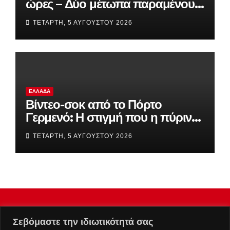
ώρες – Δύο μέτωπα παραμένουν
ενεργά
ΤΕΤΆΡΤΗ, 5 ΑΥΓΟΎΣΤΟΥ 2026
ΕΛΛΆΔΑ
Βίντεο-σοκ από το Πόρτο
Γερμενό: Η στιγμή που η πύρινη
λαίλαπα «καταπίνει» τον οικισμό
ΤΕΤΆΡΤΗ, 5 ΑΥΓΟΎΣΤΟΥ 2026
Σεβόμαστε την ιδιωτικότητά σας