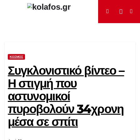
Μετάβαση
στο
περιεχόμενο
ΚΌΣΜΟΣ
Συγκλονιστικό βίντεο –
Η στιγμή που
αστυνομικοί
πυροβολούν 34χρονη
μέσα σε σπίτι