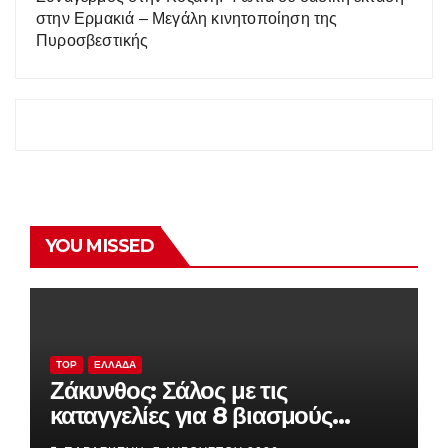
στην Ερμακιά – Μεγάλη κινητοποίηση της
Πυροσβεστικής
YOU MISSED
TOP
ΕΛΛΆΔΑ
Ζάκυνθος: Σάλος με τις
καταγγελίες για 8 βιασμούς
τουριστριών σε λίγες ημέρες – Η