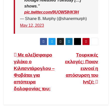
footage released Tuesday […]
shows.”
pic.twitter.com/9UOW5IHK9H
— Shane B. Murphy (@shanermurph)
May 12, 2023
Πλοήγηση
Με αλεξίσφαιρο
Τουρκικές
γιλέκο ο
εκλογές: Ποιον
άρθρων
Κιλιτσντάρογλου –
ευνοεί η
Φοβάται για
απόσυρση του
απόπειρα
Ιντζέ;
δολοφονίας του;