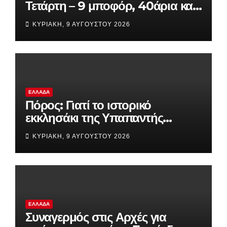
Τετάρτη – 9 μποφόρ, 40άρια και
«Hot-Dry-Windy» απειλούν τη
ΚΥΡΙΑΚΉ, 9 ΑΥΓΟΎΣΤΟΥ 2026
χώρα
ΕΛΛΆΔΑ
Πόρος: Γιατί το ιστορικό
εκκλησάκι της Υπαπαντής
παραμένει καμένο;
ΚΥΡΙΑΚΉ, 9 ΑΥΓΟΎΣΤΟΥ 2026
ΕΛΛΆΔΑ
Συναγερμός στις Αρχές για