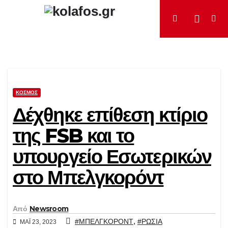
Μετάβαση
στο
περιεχόμενο
ΚΌΣΜΟΣ
Δέχθηκε επίθεση κτίριο
της FSB και το
υπουργείο Εσωτερικών
στο Μπελγκορόντ
Από
Newsroom
,
#ΜΠΕΛΓΚΟΡΟΝΤ
#ΡΩΣΙΑ
ΜΆΙ 23, 2023