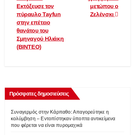
άρθρων
Εκτόξευσε τον
μετώπου ο
πύραυλο Tayfun
Ζελένσκι
στην επέτειο
θανάτου του
Σμηναγού Ηλιάκη
(ΒΙΝΤΕΟ)
Πρόσφατες δημοσιεύσεις
Συναγερμός στην Κάρπαθο: Απαγορεύτηκε η
κολύμβηση – Εντοπίστηκαν ύποπτα αντικείμενα
που φέρεται να είναι πυρομαχικά