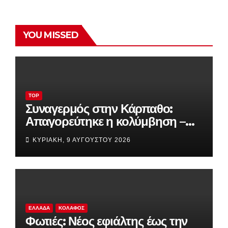
YOU MISSED
TOP
Συναγερμός στην Κάρπαθο:
Απαγορεύτηκε η κολύμβηση –
Εντοπίστηκαν ύποπτα
ΚΥΡΙΑΚΉ, 9 ΑΥΓΟΎΣΤΟΥ 2026
αντικείμενα που φέρεται να είναι
πυρομαχικά
ΕΛΛΆΔΑ
ΚΟΛΑΦΟΣ
Φωτιές: Νέος εφιάλτης έως την