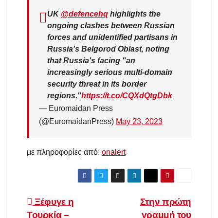
UK
@defencehq
highlights the
ongoing clashes between Russian
forces and unidentified partisans in
Russia's Belgorod Oblast, noting
that Russia's facing "an
increasingly serious multi-domain
security threat in its border
regions."
https://t.co/CQXdQtgDbk
— Euromaidan Press
(@EuromaidanPress)
May 23, 2023
με πληροφορίες από:
onalert
Πλοήγηση
Ξέφυγε η
Στην πρώτη
Τουρκία –
γραμμή του