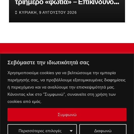
τριήμερο «φωτιά» – Επικίνδυνο
«κοκτέιλ» βοριάδων και υψηλών
ΚΥΡΙΑΚΉ, 9 ΑΥΓΟΎΣΤΟΥ 2026
θερμοκρασιών
Σεβόμαστε την ιδιωτικότητά σας
Χρησιμοποιούμε cookies για να βελτιώσουμε την εμπειρία
περιήγησής σας, να προβάλλουμε εξατομικευμένες διαφημίσεις
ή περιεχόμενο και να αναλύουμε την επισκεψιμότητά μας.
Κάνοντας κλικ στο "Συμφωνώ", συναινείτε στη χρήση των
cookies από εμάς.
Συμφωνώ
Επικοινωνία :
info@kolafos.gr
|
Μ.Η.Τ. 262063
Ταυτότητα
Πολιτική Απορρήτου
Όροι Χρήσης
Περισσότερες επιλογές
Διαφωνώ