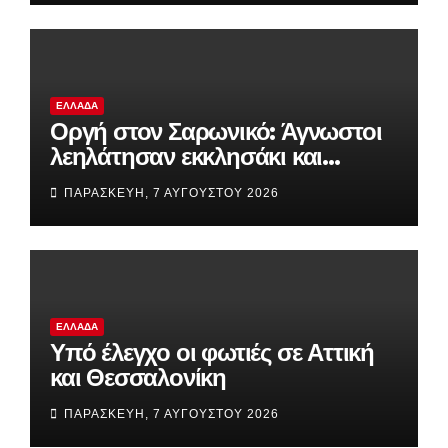
ΕΛΛΆΔΑ
Οργή στον Σαρωνικό: Άγνωστοι
λεηλάτησαν εκκλησάκι και
προκάλεσαν καταστροφές στο
ΠΑΡΑΣΚΕΥΉ, 7 ΑΥΓΟΎΣΤΟΥ 2026
Ιερό
ΕΛΛΆΔΑ
Υπό έλεγχο οι φωτιές σε Αττική
και Θεσσαλονίκη
ΠΑΡΑΣΚΕΥΉ, 7 ΑΥΓΟΎΣΤΟΥ 2026