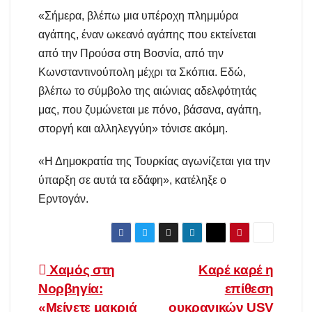
«Σήμερα, βλέπω μια υπέροχη πλημμύρα
αγάπης, έναν ωκεανό αγάπης που εκτείνεται
από την Προύσα στη Βοσνία, από την
Κωνσταντινούπολη μέχρι τα Σκόπια. Εδώ,
βλέπω το σύμβολο της αιώνιας αδελφότητάς
μας, που ζυμώνεται με πόνο, βάσανα, αγάπη,
στοργή και αλληλεγγύη» τόνισε ακόμη.
«Η Δημοκρατία της Τουρκίας αγωνίζεται για την
ύπαρξη σε αυτά τα εδάφη», κατέληξε ο
Ερντογάν.
Πλοήγηση
Χαμός στη
Καρέ καρέ η
Νορβηγία:
επίθεση
άρθρων
«Μείνετε μακριά
ουκρανικών USV