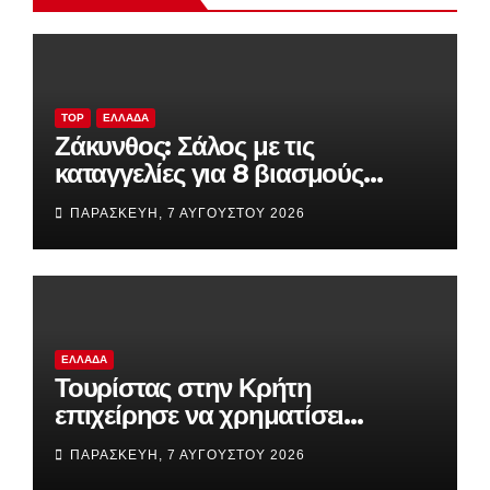
TOP
ΕΛΛΆΔΑ
Ζάκυνθος: Σάλος με τις
καταγγελίες για 8 βιασμούς
τουριστριών σε λίγες ημέρες – Η
ΠΑΡΑΣΚΕΥΉ, 7 ΑΥΓΟΎΣΤΟΥ 2026
ανακοίνωση της ΕΛΑΣ
ΕΛΛΆΔΑ
Τουρίστας στην Κρήτη
επιχείρησε να χρηματίσει
υπάλληλο για να του επιτρέψει
ΠΑΡΑΣΚΕΥΉ, 7 ΑΥΓΟΎΣΤΟΥ 2026
να ασελγήσει σε ανήλικη