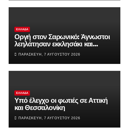
ΕΛΛΆΔΑ
Οργή στον Σαρωνικό: Άγνωστοι
λεηλάτησαν εκκλησάκι και
προκάλεσαν καταστροφές στο
ΠΑΡΑΣΚΕΥΉ, 7 ΑΥΓΟΎΣΤΟΥ 2026
Ιερό
ΕΛΛΆΔΑ
Υπό έλεγχο οι φωτιές σε Αττική
και Θεσσαλονίκη
ΠΑΡΑΣΚΕΥΉ, 7 ΑΥΓΟΎΣΤΟΥ 2026