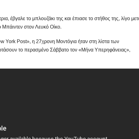
ρια, έβγαλε το μπλουζάκι της και έπιασε το στήθος της, λίγο μετ
ο Μπάιντεν στον Λευκό Οίκο.
w York Post», η 27χρονη Μοντόγια ήταν στη λίστα των
ορτάσουν το περασμένο Σάββατο τον «Μήνα Υπερηφάνειας»,