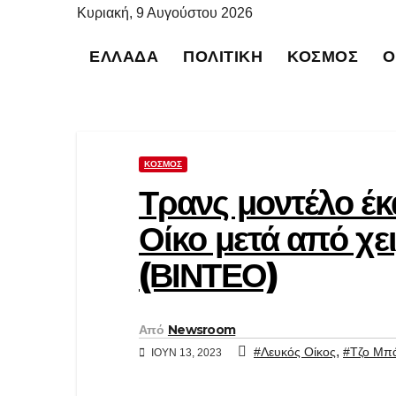
Μετάβαση
Κυριακή, 9 Αυγούστου 2026
στο
ΕΛΛΆΔΑ
ΠΟΛΙΤΙΚΉ
ΚΌΣΜΟΣ
Ο
περιεχόμενο
ΚΌΣΜΟΣ
Τρανς μοντέλο έκ
Οίκο μετά από χε
(ΒΙΝΤΕΟ)
Από
Newsroom
,
#Λευκός Οίκος
#Τζο Μπά
ΙΟΎΝ 13, 2023