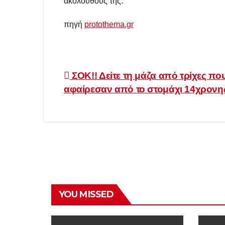
ακολούθους της.
πηγή
protothema.gr
Πλοήγηση
ΣΟΚ!! Δείτε τη μάζα από τρίχες πο
αφαίρεσαν από το στομάχι 14χρονη
άρθρων
YOU MISSED