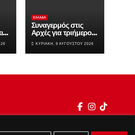
ΕΛΛΆΔΑ
Συναγερμός στις
ι
Αρχές για τριήμερο
«φωτιά» –
026
ΚΥΡΙΑΚΉ, 9 ΑΥΓΟΎΣΤΟΥ 2026
;
Επικίνδυνο
«κοκτέιλ» βοριάδων
και υψηλών
θερμοκρασιών