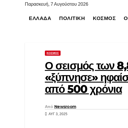
Μετάβαση
Παρασκευή, 7 Αυγούστου 2026
στο
ΕΛΛΆΔΑ
ΠΟΛΙΤΙΚΉ
ΚΌΣΜΟΣ
Ο
περιεχόμενο
ΚΌΣΜΟΣ
Ο σεισμός των 8,
«ξύπνησε» ηφαίσ
από 500 χρόνια
Από
Newsroom
ΑΥΓ 3, 2025