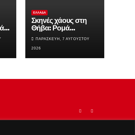
ΕΛΛΆΔΑ
Σκηνές χάους στη
ά η
Θήβα: Ρομά
α
εμβόλισε
Υ
ΠΑΡΑΣΚΕΥΉ, 7 ΑΥΓΟΎΣΤΟΥ
ια,
σταθμευμένο ΙΧ ενός
ιμα
αλλοδαπού (βίντεο)
2026