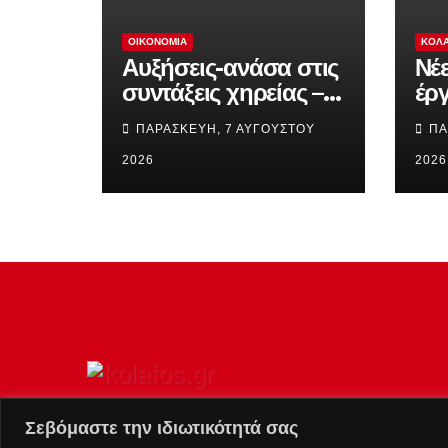
ΟΙΚΟΝΟΜΊΑ
ΚΟΛ
Αυξήσεις-ανάσα στις
Νέε
συντάξεις χηρείας –
έρ
Οι δικαιούχοι που
μεγ
ΠΑΡΑΣΚΕΥΉ, 7 ΑΥΓΟΎΣΤΟΥ
ΠΑ
πληρώνονται διπλά
πο
στις 28 Αυγούστου
2026
ερ
2026
Σεβόμαστε την ιδιωτικότητά σας