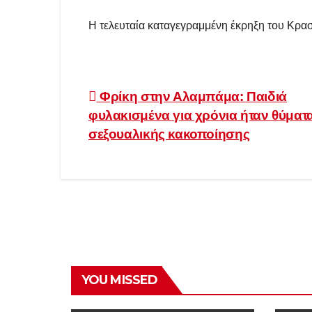
Η τελευταία καταγεγραμμένη έκρηξη του Κρασ
Πλοήγηση
Φρίκη στην Αλαμπάμα: Παιδιά
φυλακισμένα για χρόνια ήταν θύματ
άρθρων
σεξουαλικής κακοποίησης
YOU MISSED