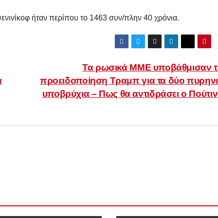
ενινίκοφ ήταν περίπου το 1463 συν/πλην 40 χρόνια.
Τα ρωσικά ΜΜΕ υποβάθμισαν 
α
προειδοποίηση Τραμπ για τα δύο πυρην
υποβρύχια – Πως θα αντιδράσει ο Πούτιν