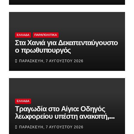
ΕΛΛΆΔΑ
ΠΑΡΑΠΟΛΙΤΙΚΆ
Στα Χανιά για Δεκαπενταύγουστο
ο πρωθυπουργός
ΠΑΡΑΣΚΕΥΉ, 7 ΑΥΓΟΎΣΤΟΥ 2026
ΕΛΛΆΔΑ
Τραγωδία στο Αίγιο: Οδηγός
λεωφορείου υπέστη ανακοπή,
έχασε τον έλεγχο και έπεσε πάνω
ΠΑΡΑΣΚΕΥΉ, 7 ΑΥΓΟΎΣΤΟΥ 2026
σε ΙΧ