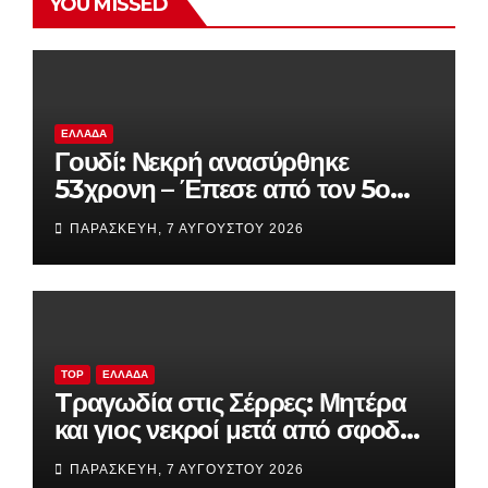
YOU MISSED
ΕΛΛΆΔΑ
Γουδί: Νεκρή ανασύρθηκε
53χρονη – Έπεσε από τον 5ο
όροφο πολυκατοικίας
ΠΑΡΑΣΚΕΥΉ, 7 ΑΥΓΟΎΣΤΟΥ 2026
TOP
ΕΛΛΆΔΑ
Tραγωδία στις Σέρρες: Μητέρα
και γιος νεκροί μετά από σφοδρή
σύγκρουση φορτηγού με ΙΧ
ΠΑΡΑΣΚΕΥΉ, 7 ΑΥΓΟΎΣΤΟΥ 2026
(βίντεο)