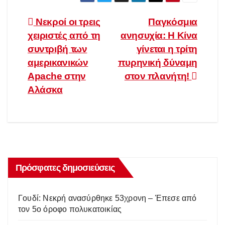
Πλοήγηση
Νεκροί οι τρεις
Παγκόσμια
χειριστές από τη
ανησυχία: Η Κίνα
άρθρων
συντριβή των
γίνεται η τρίτη
αμερικανικών
πυρηνική δύναμη
Apache στην
στον πλανήτη!
Αλάσκα
Πρόσφατες δημοσιεύσεις
Γουδί: Νεκρή ανασύρθηκε 53χρονη – Έπεσε από
τον 5ο όροφο πολυκατοικίας