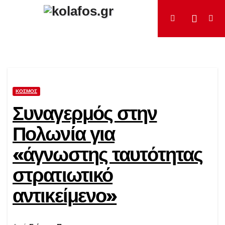
Μετάβαση
στο
περιεχόμενο
ΚΌΣΜΟΣ
Συναγερμός στην
Πολωνία για
«άγνωστης ταυτότητας
στρατιωτικό
αντικείμενο»