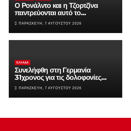
Ο Ρονάλντο και η Τζορτζίνα
παντρεύονται αυτό το
Σαββατοκύριακο στη Μαδέρα
ΠΑΡΑΣΚΕΥΉ, 7 ΑΥΓΟΎΣΤΟΥ 2026
ΕΛΛΆΔΑ
Συνελήφθη στη Γερμανία
31χρονος για τις δολοφονίες
Σκαφτούρου, Ρουμπέτη,
ΠΑΡΑΣΚΕΥΉ, 7 ΑΥΓΟΎΣΤΟΥ 2026
Μουζακίτη