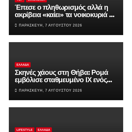
Έπεσε ο πληθωρισμός αλλά η
ακρίβεια «καίει» τα νοικοκυριά –
Ενοίκια, καύσιμα και τρόφιμα
ΠΑΡΑΣΚΕΥΉ, 7 ΑΥΓΟΎΣΤΟΥ 2026
συνεχίζουν την ανοδική πορεία
ΕΛΛΆΔΑ
Σκηνές χάους στη Θήβα: Ρομά
εμβόλισε σταθμευμένο ΙΧ ενός
αλλοδαπού (βίντεο)
ΠΑΡΑΣΚΕΥΉ, 7 ΑΥΓΟΎΣΤΟΥ 2026
LIFESTYLE
ΕΛΛΆΔΑ