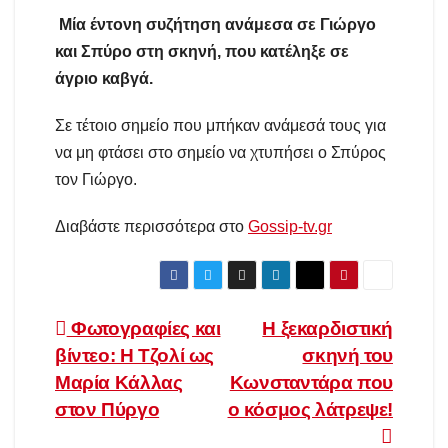
Μία έντονη συζήτηση ανάμεσα σε Γιώργο
και Σπύρο στη σκηνή, που κατέληξε σε
άγριο καβγά.
Σε τέτοιο σημείο που μπήκαν ανάμεσά τους για
να μη φτάσει στο σημείο να χτυπήσει ο Σπύρος
τον Γιώργο.
Διαβάστε περισσότερα στο
Gossip-tv.gr
Πλοήγηση
Φωτογραφίες και
Η ξεκαρδιστική
βίντεο: Η Τζολί ως
σκηνή του
άρθρων
Μαρία Κάλλας
Κωνσταντάρα που
στον Πύργο
ο κόσμος λάτρεψε!