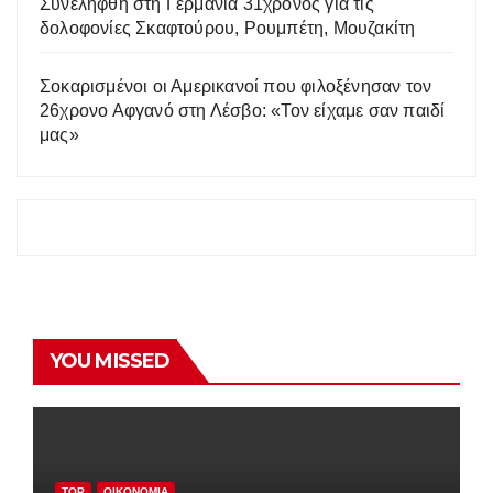
Συνελήφθη στη Γερμανία 31χρονος για τις
δολοφονίες Σκαφτούρου, Ρουμπέτη, Μουζακίτη
Σοκαρισμένοι οι Αμερικανοί που φιλοξένησαν τον
26χρονο Αφγανό στη Λέσβο: «Τον είχαμε σαν παιδί
μας»
YOU MISSED
TOP
ΟΙΚΟΝΟΜΊΑ