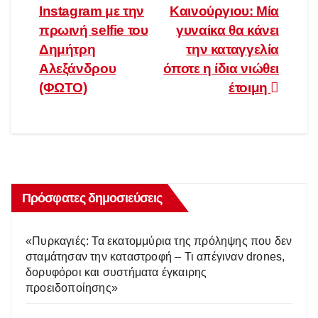
Instagram με την
Καινούργιου: Μία
άρθρων
πρωινή selfie του
γυναίκα θα κάνει
Δημήτρη
την καταγγελία
Αλεξάνδρου
όποτε η ίδια νιώθει
(ΦΩΤΟ)
έτοιμη
Πρόσφατες δημοσιεύσεις
«Πυρκαγιές: Τα εκατομμύρια της πρόληψης που δεν
σταμάτησαν την καταστροφή – Τι απέγιναν drones,
δορυφόροι και συστήματα έγκαιρης
προειδοποίησης»