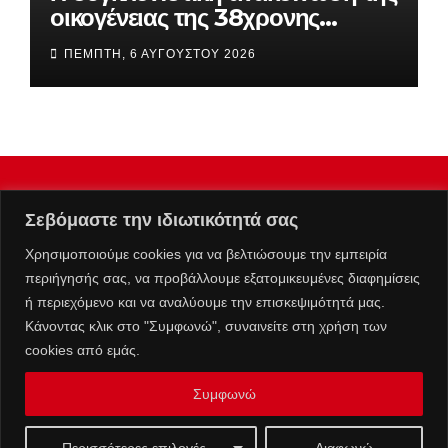
οικογένειας της 38χρονης
Βρετανίδας που βρέθηκε νεκρή
ΠΈΜΠΤΗ, 6 ΑΥΓΟΎΣΤΟΥ 2026
στην Κυψέλη
Σεβόμαστε την ιδιωτικότητά σας
Χρησιμοποιούμε cookies για να βελτιώσουμε την εμπειρία
περιήγησής σας, να προβάλλουμε εξατομικευμένες διαφημίσεις
ή περιεχόμενο και να αναλύουμε την επισκεψιμότητά μας.
Κάνοντας κλικ στο "Συμφωνώ", συναινείτε στη χρήση των
cookies από εμάς.
Συμφωνώ
Επικοινωνία :
info@kolafos.gr
|
Μ.Η.Τ. 262063
Ταυτότητα
Πολιτική Απορρήτου
Όροι Χρήσης
Περισσότερες επιλογές
Διαφωνώ