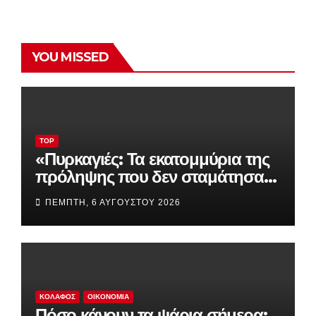
YOU MISSED
TOP
«Πυρκαγιές: Τα εκατομμύρια της
πρόληψης που δεν σταμάτησαν
την καταστροφή – Τι απέγιναν
ΠΈΜΠΤΗ, 6 ΑΥΓΟΎΣΤΟΥ 2026
drones, δορυφόροι και
συστήματα έγκαιρης
προειδοποίησης»
ΚΟΛΑΦΟΣ
ΟΙΚΟΝΟΜΊΑ
Πόσο κάνουν τα ψάρια σήμερα;