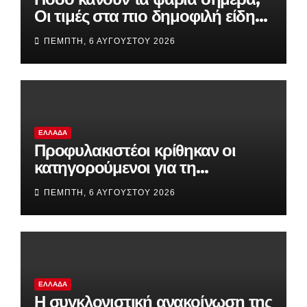
Οι τιμές στα πιο δημοφιλή είδη
της αγοράς
ΠΈΜΠΤΗ, 6 ΑΥΓΟΎΣΤΟΥ 2026
ΕΛΛΆΔΑ
Προφυλακιστέοι κρίθηκαν οι
κατηγορούμενοι για τη
δολοφονία του 58χρονου
ΠΈΜΠΤΗ, 6 ΑΥΓΟΎΣΤΟΥ 2026
ψυχολόγου στην Αργολίδα
ΕΛΛΆΔΑ
Η συγκλονιστική ανακοίνωση της