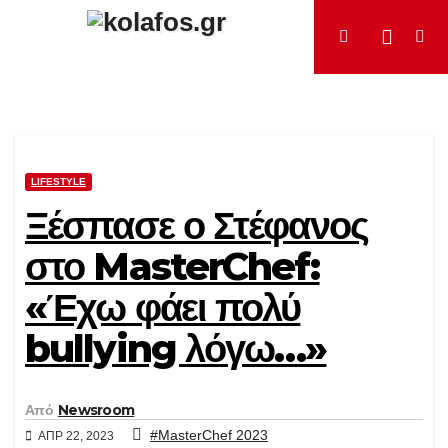
Μετάβαση
στο
περιεχόμενο
LIFESTYLE
Ξέσπασε ο Στέφανος
στο MasterChef:
«Έχω φάει πολύ
bullying λόγω…»
Από
Newsroom
#MasterChef 2023
ΑΠΡ 22, 2023