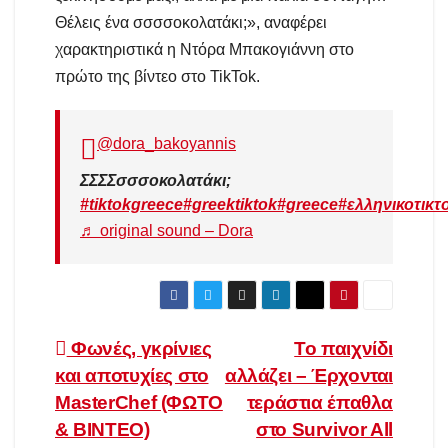
Θέλεις ένα σσσσοκολατάκι;», αναφέρει
χαρακτηριστικά η Ντόρα Μπακογιάννη στο
πρώτο της βίντεο στο TikTok.
@dora_bakoyannis
ΣΣΣΣσσσοκολατάκι;
#tiktokgreece
#greektiktok
#greece
#ελληνικοτικτ
♬ original sound – Dora
Πλοήγηση
Φωνές, γκρίνιες
Το παιχνίδι
και αποτυχίες στο
αλλάζει – Έρχονται
άρθρων
MasterChef (ΦΩΤΟ
τεράστια έπαθλα
& ΒΙΝΤΕΟ)
στο Survivor All