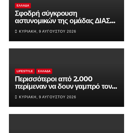
ΕΛΛΆΔΑ
Σφοδρή σύγκρουση
αστυνομικών της ομάδας ΔΙΑΣ
με αυτοκίνητο τουριστών στο
ΚΥΡΙΑΚΉ, 9 ΑΥΓΟΎΣΤΟΥ 2026
Σούνιο
LIFESTYLE
ΕΛΛΆΔΑ
Περισσότεροι από 2.000
περίμεναν να δουν γαμπρό τον
Ρονάλντο, αλλά αυτός ήταν
ΚΥΡΙΑΚΉ, 9 ΑΥΓΟΎΣΤΟΥ 2026
άφαντος!