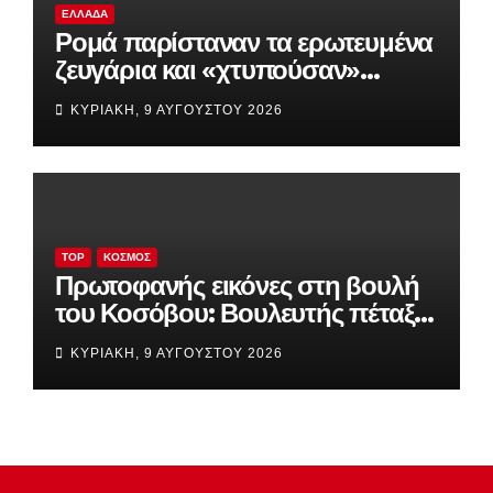
ΕΛΛΆΔΑ
Ρομά παρίσταναν τα ερωτευμένα
ζευγάρια και «χτυπούσαν»
σπίτια και επιχειρήσεις
ΚΥΡΙΑΚΉ, 9 ΑΥΓΟΎΣΤΟΥ 2026
TOP
ΚΌΣΜΟΣ
Πρωτοφανής εικόνες στη βουλή
του Κοσόβου: Βουλευτής πέταξε
αυγά στον πρωθυπουργό
ΚΥΡΙΑΚΉ, 9 ΑΥΓΟΎΣΤΟΥ 2026
(βίντεο)