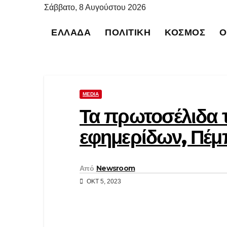
Μετάβαση
Σάββατο, 8 Αυγούστου 2026
στο
ΕΛΛΆΔΑ
ΠΟΛΙΤΙΚΉ
ΚΌΣΜΟΣ
Ο
περιεχόμενο
MEDIA
Τα πρωτοσέλιδα 
εφημερίδων, Πέμ
Από
Newsroom
ΟΚΤ 5, 2023