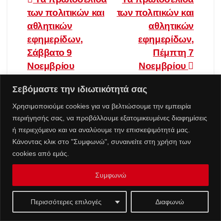
Πλοήγηση
των πολιτικών και
των πολιτικών και
άρθρων
αθλητικών
αθλητικών
εφημερίδων,
εφημερίδων,
Σάββατο 9
Πέμπτη 7
Νοεμβρίου
Νοεμβρίου
Σεβόμαστε την ιδιωτικότητά σας
Χρησιμοποιούμε cookies για να βελτιώσουμε την εμπειρία
περιήγησής σας, να προβάλλουμε εξατομικευμένες διαφημίσεις
ή περιεχόμενο και να αναλύουμε την επισκεψιμότητά μας.
Πρόσφατες δημοσιεύσεις
Κάνοντας κλικ στο "Συμφωνώ", συναινείτε στη χρήση των
cookies από εμάς.
Ζάκυνθος: Σάλος με τις καταγγελίες για 8 βιασμούς
Συμφωνώ
τουριστριών σε λίγες ημέρες – Η ανακοίνωση της
ΕΛΑΣ
Περισσότερες επιλογές
Διαφωνώ
Τουρίστας στην Κρήτη επιχείρησε να χρηματίσει