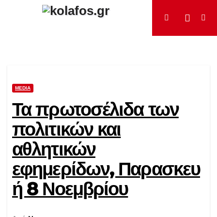
Μετάβαση
στο
περιεχόμενο
MEDIA
Τα πρωτοσέλιδα των
πολιτικών και
αθλητικών
εφημερίδων, Παρασκευ
ή 8 Νοεμβρίου