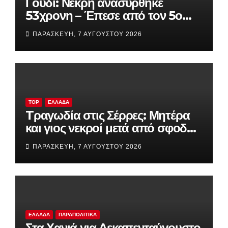
Γουδί: Νεκρή ανασύρθηκε
53χρονη – Έπεσε από τον 5ο
όροφο πολυκατοικίας
ΠΑΡΑΣΚΕΥΉ, 7 ΑΥΓΟΎΣΤΟΥ 2026
TOP
ΕΛΛΆΔΑ
Tραγωδία στις Σέρρες: Μητέρα
και γιος νεκροί μετά από σφοδρή
σύγκρουση φορτηγού με ΙΧ
ΠΑΡΑΣΚΕΥΉ, 7 ΑΥΓΟΎΣΤΟΥ 2026
(βίντεο)
ΕΛΛΆΔΑ
ΠΑΡΑΠΟΛΙΤΙΚΆ
Στα Χανιά για Δεκαπενταύγουστο