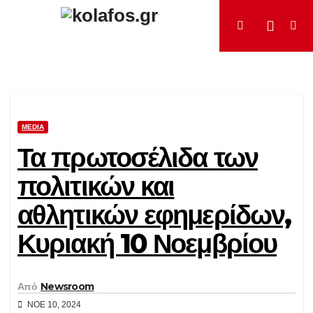
Μετάβαση
στο
περιεχόμενο
MEDIA
Τα πρωτοσέλιδα των
πολιτικών και
αθλητικών εφημερίδων,
Κυριακή 10 Νοεμβρίου
Από
Newsroom
ΝΟΈ 10, 2024