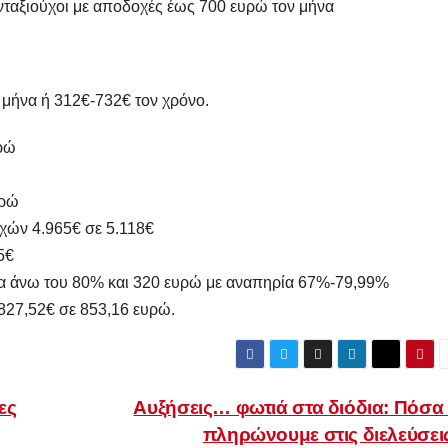
ταξιούχοι με αποδοχές έως 700 ευρώ τον μήνα
 μήνα ή 312€-732€ τον χρόνο.
υρώ
υρώ
χών 4.965€ σε 5.118€
5€
ία άνω του 80% και 320 ευρώ με αναπηρία 67%-79,99%
827,52€ σε 853,16 ευρώ.
ες
Αυξήσεις… φωτιά στα διόδια: Πόσα
πληρώνουμε στις διελεύσει