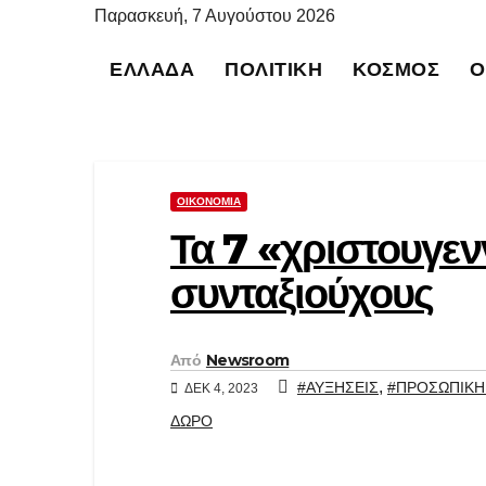
Μετάβαση
Παρασκευή, 7 Αυγούστου 2026
στο
ΕΛΛΆΔΑ
ΠΟΛΙΤΙΚΉ
ΚΌΣΜΟΣ
Ο
περιεχόμενο
ΟΙΚΟΝΟΜΊΑ
Τα 7 «χριστουγεν
συνταξιούχους
Από
Newsroom
,
#ΑΥΞΗΣΕΙΣ
#ΠΡΟΣΩΠΙΚΗ
ΔΕΚ 4, 2023
ΔΩΡΟ