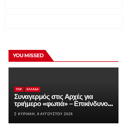
YOU MISSED
TOP
ΕΛΛΆΔΑ
Συναγερμός στις Αρχές για
τριήμερο «φωτιά» – Επικίνδυνο
«κοκτέιλ» βοριάδων και υψηλών
ΚΥΡΙΑΚΉ, 9 ΑΥΓΟΎΣΤΟΥ 2026
θερμοκρασιών