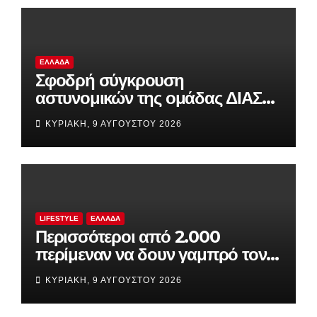
ΕΛΛΆΔΑ
Σφοδρή σύγκρουση
αστυνομικών της ομάδας ΔΙΑΣ
με αυτοκίνητο τουριστών στο
ΚΥΡΙΑΚΉ, 9 ΑΥΓΟΎΣΤΟΥ 2026
Σούνιο
LIFESTYLE
ΕΛΛΆΔΑ
Περισσότεροι από 2.000
περίμεναν να δουν γαμπρό τον
Ρονάλντο, αλλά αυτός ήταν
ΚΥΡΙΑΚΉ, 9 ΑΥΓΟΎΣΤΟΥ 2026
άφαντος!