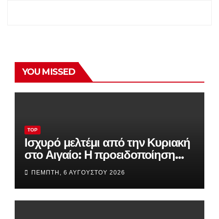
YOU MISSED
TOP
Ισχυρό μελτέμι από την Κυριακή
στο Αιγαίο: Η προειδοποίηση
Κολυδά και το φαινόμενο που
ΠΈΜΠΤΗ, 6 ΑΥΓΟΎΣΤΟΥ 2026
ανησυχεί τους μετεωρολόγους