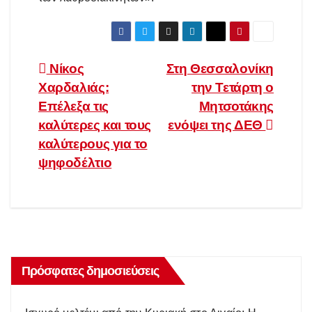
Πλοήγηση
Νίκος
Στη Θεσσαλονίκη
Χαρδαλιάς:
την Τετάρτη ο
άρθρων
Επέλεξα τις
Μητσοτάκης
καλύτερες και τους
ενόψει της ΔΕΘ
καλύτερους για το
ψηφοδέλτιο
Πρόσφατες δημοσιεύσεις