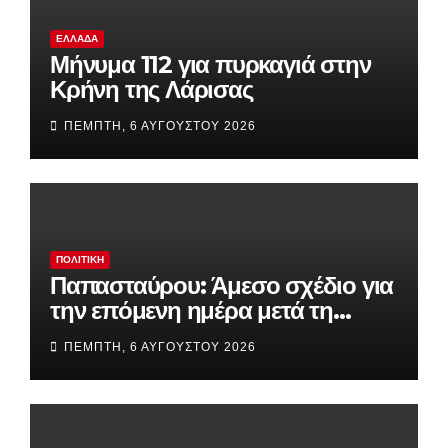
ΕΛΛΆΔΑ
Μήνυμα 112 για πυρκαγιά στην
Κρήνη της Λάρισας
ΠΈΜΠΤΗ, 6 ΑΥΓΟΎΣΤΟΥ 2026
ΠΟΛΙΤΙΚΉ
Παπασταύρου: Άμεσο σχέδιο για
την επόμενη ημέρα μετά τη
φωτιά στην Αττική –
ΠΈΜΠΤΗ, 6 ΑΥΓΟΎΣΤΟΥ 2026
Χαρτογράφηση, έργα έως τον
Σεπτέμβριο και 25 εκατ. ευρώ για
αποκατάσταση