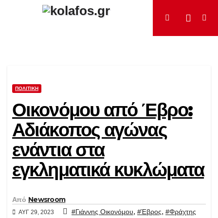
Μετάβαση
στο
περιεχόμενο
ΠΟΛΙΤΙΚΉ
Οικονόμου από Έβρο:
Αδιάκοπος αγώνας
ενάντια στα
εγκληματικά κυκλώματα
Από
Newsroom
,
,
#Γιάννης Οικονόμου
#Έβρος
#Φράχτης
ΑΥΓ 29, 2023