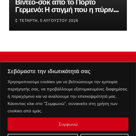
Βίντεο-σοκ από το Πόρτο
Γερμενό: Η στιγμή που η πύρινη
λαίλαπα «καταπίνει» τον οικισμό
ΤΕΤΆΡΤΗ, 5 ΑΥΓΟΎΣΤΟΥ 2026
Σεβόμαστε την ιδιωτικότητά σας
Χρησιμοποιούμε cookies για να βελτιώσουμε την εμπειρία
περιήγησής σας, να προβάλλουμε εξατομικευμένες διαφημίσεις
ή περιεχόμενο και να αναλύουμε την επισκεψιμότητά μας.
Κάνοντας κλικ στο "Συμφωνώ", συναινείτε στη χρήση των
cookies από εμάς.
Συμφωνώ
Επικοινωνία :
info@kolafos.gr
|
Μ.Η.Τ. 262063