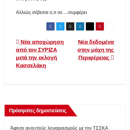
Αλλιώς σέβεσαι ο,τι σε….συμφέρει
Πλοήγηση
Νέα αποχώρηση
Νέα δεδομένα
από τον ΣΥΡΙΖΑ
στην μάχη της
άρθρων
μετά την εκλογή
Περιφέρειας
Κασσελάκη
Πρόσφατες δημοσιεύσεις
Άφησε ανοιχτούς λογαριασμούς με την ΤΣΣΚΑ