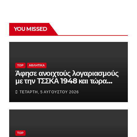
YOU MISSED
TOP
ΑΘΛΗΤΙΚΆ
Άφησε ανοιχτούς λογαριασμούς
με την ΤΣΣΚΑ 1948 και τώρα
παίζει τα πάντα στη Βουλγαρία
ΤΕΤΆΡΤΗ, 5 ΑΥΓΟΎΣΤΟΥ 2026
TOP