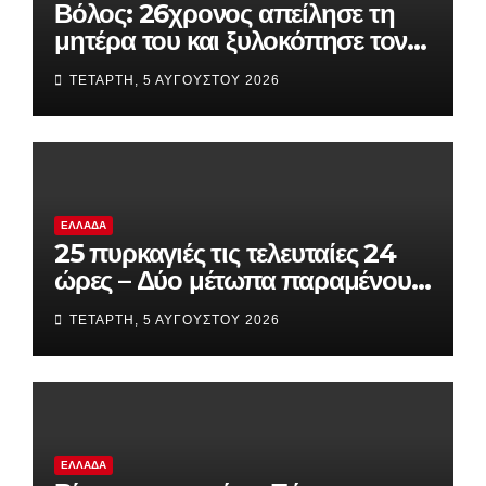
Βόλος: 26χρονος απείλησε τη
μητέρα του και ξυλοκόπησε τον
αδελφό του – «Θα σε σφάξω»
ΤΕΤΆΡΤΗ, 5 ΑΥΓΟΎΣΤΟΥ 2026
ΕΛΛΆΔΑ
25 πυρκαγιές τις τελευταίες 24
ώρες – Δύο μέτωπα παραμένουν
ενεργά
ΤΕΤΆΡΤΗ, 5 ΑΥΓΟΎΣΤΟΥ 2026
ΕΛΛΆΔΑ