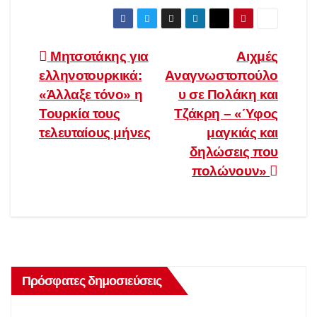
Πλοήγηση
Μητσοτάκης για
Αιχμές
ελληνοτουρκικά:
Αναγνωστοπούλο
άρθρων
«Άλλαξε τόνο» η
υ σε Πολάκη και
Τουρκία τους
Τζάκρη – «Ύφος
τελευταίους μήνες
μαγκιάς και
δηλώσεις που
πολώνουν»
Πρόσφατες δημοσιεύσεις