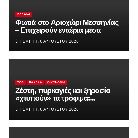
ΕΛΛΆΔΑ
Φωτιά στο Αριοχώρι Μεσσηνίας
– Επιχειρούν εναέρια μέσα
ΠΈΜΠΤΗ, 6 ΑΥΓΟΎΣΤΟΥ 2026
TOP
ΕΛΛΆΔΑ
ΟΙΚΟΝΟΜΊΑ
Ζέστη, πυρκαγιές και ξηρασία
«χτυπούν» τα τρόφιμα:
Ακριβαίνουν φρούτα, λαχανικά
ΠΈΜΠΤΗ, 6 ΑΥΓΟΎΣΤΟΥ 2026
και ελαιόλαδο