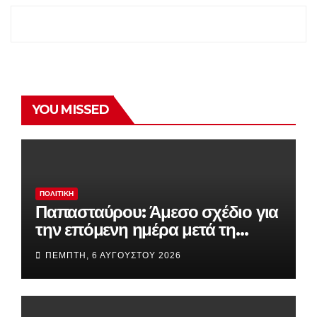
YOU MISSED
ΠΟΛΙΤΙΚΉ
Παπασταύρου: Άμεσο σχέδιο για
την επόμενη ημέρα μετά τη
φωτιά στην Αττική –
ΠΈΜΠΤΗ, 6 ΑΥΓΟΎΣΤΟΥ 2026
Χαρτογράφηση, έργα έως τον
Σεπτέμβριο και 25 εκατ. ευρώ για
αποκατάσταση