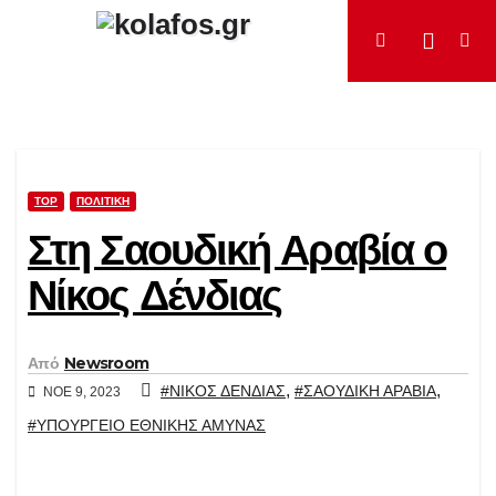
Μετάβαση
στο
περιεχόμενο
TOP
ΠΟΛΙΤΙΚΉ
Στη Σαουδική Αραβία ο
Νίκος Δένδιας
Από
Newsroom
,
,
#ΝΙΚΟΣ ΔΕΝΔΙΑΣ
#ΣΑΟΥΔΙΚΗ ΑΡΑΒΙΑ
ΝΟΈ 9, 2023
#ΥΠΟΥΡΓΕΙΟ ΕΘΝΙΚΗΣ ΑΜΥΝΑΣ