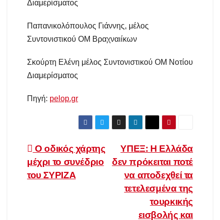
Διαμερίσματος
Παπανικολόπουλος Γιάννης, μέλος
Συντονιστικού ΟΜ Βραχναιίκων
Σκούρτη Ελένη μέλος Συντονιστικού ΟΜ Νοτίου
Διαμερίσματος
Πηγή:
pelop.gr
Πλοήγηση
Ο οδικός χάρτης
ΥΠΕΞ: Η Ελλάδα
μέχρι το συνέδριο
δεν πρόκειται ποτέ
άρθρων
του ΣΥΡΙΖΑ
να αποδεχθεί τα
τετελεσμένα της
τουρκικής
εισβολής και