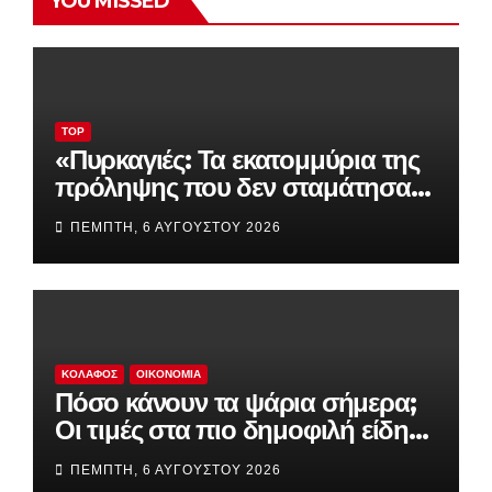
YOU MISSED
TOP
«Πυρκαγιές: Τα εκατομμύρια της
πρόληψης που δεν σταμάτησαν
την καταστροφή – Τι απέγιναν
ΠΈΜΠΤΗ, 6 ΑΥΓΟΎΣΤΟΥ 2026
drones, δορυφόροι και
συστήματα έγκαιρης
προειδοποίησης»
ΚΟΛΑΦΟΣ
ΟΙΚΟΝΟΜΊΑ
Πόσο κάνουν τα ψάρια σήμερα;
Οι τιμές στα πιο δημοφιλή είδη
της αγοράς
ΠΈΜΠΤΗ, 6 ΑΥΓΟΎΣΤΟΥ 2026