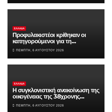
ΕΛΛΆΔΑ
Προφυλακιστέοι κρίθηκαν οι
κατηγορούμενοι για τη
δολοφονία του 58χρονου
ΠΈΜΠΤΗ, 6 ΑΥΓΟΎΣΤΟΥ 2026
ψυχολόγου στην Αργολίδα
ΕΛΛΆΔΑ
Η συγκλονιστική ανακοίνωση της
οικογένειας της 38χρονης
Βρετανίδας που βρέθηκε νεκρή
ΠΈΜΠΤΗ, 6 ΑΥΓΟΎΣΤΟΥ 2026
στην Κυψέλη