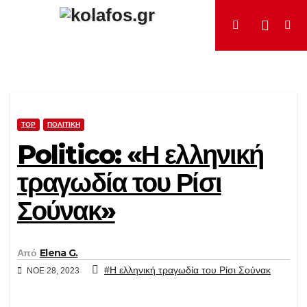
Μετάβαση
στο
περιεχόμενο
TOP
ΠΟΛΙΤΙΚΉ
Politico: «Η ελληνική
τραγωδία του Ρίσι
Σούνακ»
Από
Elena G.
#Η ελληνική τραγωδία του Ρίσι Σούνακ
ΝΟΈ 28, 2023