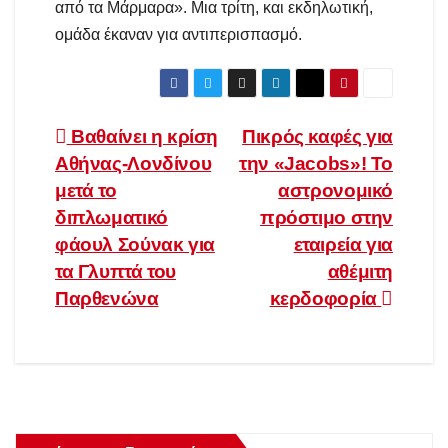
από τα Μάρμαρα». Μια τρίτη, και εκδηλωτική,
ομάδα έκαναν για αντιπερισπασμό.
Πλοήγηση
Βαθαίνει η κρίση
Πικρός καφές για
Αθήνας-Λονδίνου
την «Jacobs»! Το
άρθρων
μετά το
αστρονομικό
διπλωματικό
πρόστιμο στην
φάουλ Σούνακ για
εταιρεία για
τα Γλυπτά του
αθέμιτη
Παρθενώνα
κερδοφορία