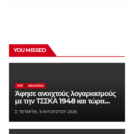
YOU MISSED
TOP
ΑΘΛΗΤΙΚΆ
Άφησε ανοιχτούς λογαριασμούς
με την ΤΣΣΚΑ 1948 και τώρα
παίζει τα πάντα στη Βουλγαρία
ΤΕΤΆΡΤΗ, 5 ΑΥΓΟΎΣΤΟΥ 2026