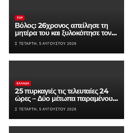
TOP
Βόλος: 26χρονος απείλησε τη
μητέρα του και ξυλοκόπησε τον
αδελφό του – «Θα σε σφάξω»
ΤΕΤΆΡΤΗ, 5 ΑΥΓΟΎΣΤΟΥ 2026
ΕΛΛΆΔΑ
25 πυρκαγιές τις τελευταίες 24
ώρες – Δύο μέτωπα παραμένουν
ενεργά
ΤΕΤΆΡΤΗ, 5 ΑΥΓΟΎΣΤΟΥ 2026