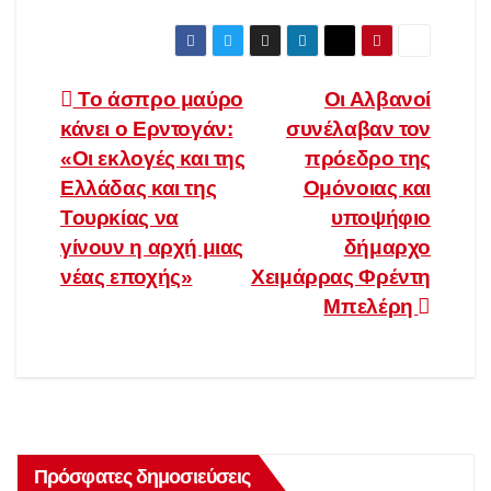
Πλοήγηση
Το άσπρο μαύρο
Οι Αλβανοί
κάνει ο Ερντογάν:
συνέλαβαν τον
άρθρων
«Οι εκλογές και της
πρόεδρο της
Ελλάδας και της
Ομόνοιας και
Τουρκίας να
υποψήφιο
γίνουν η αρχή μιας
δήμαρχο
νέας εποχής»
Χειμάρρας Φρέντη
Μπελέρη
Πρόσφατες δημοσιεύσεις