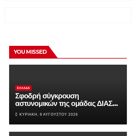
YOU MISSED
ΕΛΛΆΔΑ
Σφοδρή σύγκρουση
αστυνομικών της ομάδας ΔΙΑΣ
με αυτοκίνητο τουριστών στο
ΚΥΡΙΑΚΉ, 9 ΑΥΓΟΎΣΤΟΥ 2026
Σούνιο