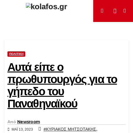
Μετάβαση
στο
περιεχόμενο
ΠΟΛΙΤΙΚΉ
Αυτά είπε ο
πρωθυπουργός για το
γήπεδο του
Παναθηναϊκού
Από
Newsroom
,
#ΚΥΡΙΑΚΟΣ ΜΗΤΣΟΤΑΚΗΣ
ΜΆΙ 13, 2023