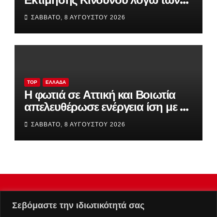
υψηλών θερμοκρασιών και της
ΣΆΒΒΑΤΟ, 8 ΑΥΓΟΎΣΤΟΥ 2026
ενίσχυσης των ανέμων
TOP
ΕΛΛΆΔΑ
Η φωτιά σε Αττική και Βοιωτία
απελευθέρωσε ενέργεια ίση με έξι
βόμβες Χιροσίμα!
ΣΆΒΒΑΤΟ, 8 ΑΥΓΟΎΣΤΟΥ 2026
Σεβόμαστε την ιδιωτικότητά σας