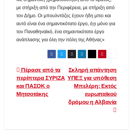
με στήριξη από την Περιφέρεια, με στήριξη από
τον Δήμο. Οι μπουλντόζες έχουν ήδη μπει και
αυτό είναι ένα σημαντικότατο έργο, όχι μόνο για
τον Παναθηναϊκό, ένα σημαντικότατο έργο
ανάπλασης για όλη την πόλη της Αθήνας»
Πλοήγηση
Πέρασε από τα
Σκληρή απάντηση
περίπτερα ΣΥΡΙΖΑ
ΥΠΕΞ για υπόθεση
άρθρων
και ΠΑΣΟΚ ο
Μπελέρη: Εκτός
Μητσοτάκης
ευρωπαϊκού
δρόμου η Αλβανία