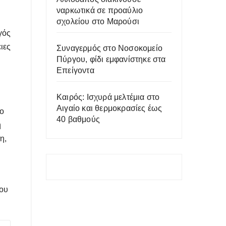
ναρκωτικά σε προαύλιο
σχολείου στο Μαρούσι
γός
ιες
Συναγερμός στο Νοσοκομείο
Πύργου, φίδι εμφανίστηκε στα
Επείγοντα
Καιρός: Iσχυρά μελτέμια στο
Αιγαίο και θερμοκρασίες έως
 ο
40 βαθμούς
η
η,
που