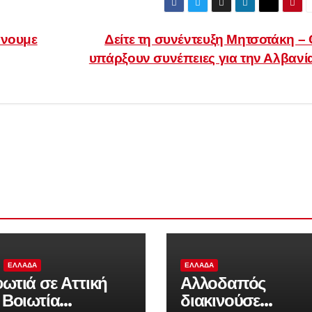
άνουμε
Δείτε τη συνέντευξη Μητσοτάκη –
υπάρξουν συνέπειες για την Αλβανί
ΕΛΛΆΔΑ
ΕΛΛΆΔΑ
ωτιά σε Αττική
Αλλοδαπός
 Βοιωτία
διακινούσε