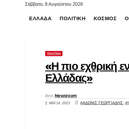
Μετάβαση
Σάββατο, 8 Αυγούστου 2026
στο
ΕΛΛΆΔΑ
ΠΟΛΙΤΙΚΉ
ΚΌΣΜΟΣ
Ο
περιεχόμενο
ΠΟΛΙΤΙΚΉ
«Η πιο εχθρική ε
Ελλάδας»
Από
Newsroom
,
#ΑΔΩΝΙΣ ΓΕΩΡΓΙΑΔΗΣ
#
ΜΆΙ 14, 2023