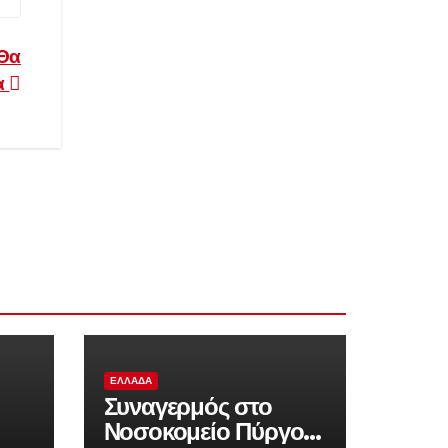
 Θα
α
ΕΛΛΆΔΑ
Συναγερμός στο
Νοσοκομείο Πύργου,