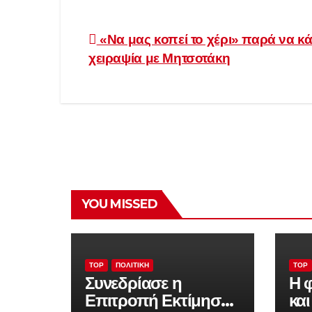
Πλοήγηση
«Nα μας κοπεί το χέρι» παρά να κ
χειραψία με Μητσοτάκη
άρθρων
YOU MISSED
TOP
ΠΟΛΙΤΙΚΉ
TOP
Συνεδρίασε η
Η φ
Επιτροπή Εκτίμησης
και