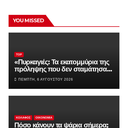
YOU MISSED
TOP
«Πυρκαγιές: Τα εκατομμύρια της
πρόληψης που δεν σταμάτησαν
την καταστροφή – Τι απέγιναν
ΠΈΜΠΤΗ, 6 ΑΥΓΟΎΣΤΟΥ 2026
drones, δορυφόροι και
συστήματα έγκαιρης
προειδοποίησης»
ΚΟΛΑΦΟΣ
ΟΙΚΟΝΟΜΊΑ
Πόσο κάνουν τα ψάρια σήμερα;