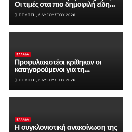
Οι τιμές στα πιο δημοφιλή είδη
της αγοράς
ΠΈΜΠΤΗ, 6 ΑΥΓΟΎΣΤΟΥ 2026
ΕΛΛΆΔΑ
Προφυλακιστέοι κρίθηκαν οι
κατηγορούμενοι για τη
δολοφονία του 58χρονου
ΠΈΜΠΤΗ, 6 ΑΥΓΟΎΣΤΟΥ 2026
ψυχολόγου στην Αργολίδα
ΕΛΛΆΔΑ
Η συγκλονιστική ανακοίνωση της