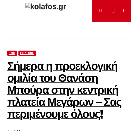
Μετάβαση
στο
περιεχόμενο
TOP
ΠΟΛΙΤΙΚΉ
Σήμερα η προεκλογική
ομιλία του Θανάση
Μπούρα στην κεντρική
πλατεία Μεγάρων – Σας
περιμένουμε όλους!