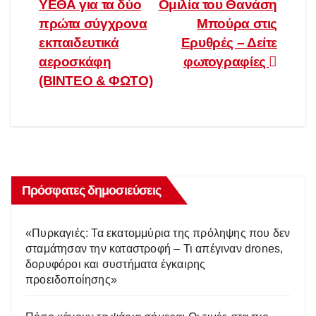
ΥΕΘΑ για τα δύο
Ομιλία του Θανάση
άρθρων
πρώτα σύγχρονα
Μπούρα στις
εκπαιδευτικά
Ερυθρές – Δείτε
αεροσκάφη
φωτογραφίες
(ΒΙΝΤΕΟ & ΦΩΤΟ)
Πρόσφατες δημοσιεύσεις
«Πυρκαγιές: Τα εκατομμύρια της πρόληψης που δεν
σταμάτησαν την καταστροφή – Τι απέγιναν drones,
δορυφόροι και συστήματα έγκαιρης
προειδοποίησης»