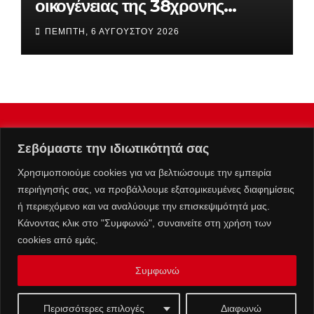
οικογένειας της 38χρονης
Βρετανίδας που βρέθηκε νεκρή
ΠΈΜΠΤΗ, 6 ΑΥΓΟΎΣΤΟΥ 2026
στην Κυψέλη
Σεβόμαστε την ιδιωτικότητά σας
Χρησιμοποιούμε cookies για να βελτιώσουμε την εμπειρία
περιήγησής σας, να προβάλλουμε εξατομικευμένες διαφημίσεις
ή περιεχόμενο και να αναλύουμε την επισκεψιμότητά μας.
Κάνοντας κλικ στο "Συμφωνώ", συναινείτε στη χρήση των
cookies από εμάς.
Συμφωνώ
Επικοινωνία :
info@kolafos.gr
|
Μ.Η.Τ. 262063
Ταυτότητα
Πολιτική Απορρήτου
Όροι Χρήσης
Περισσότερες επιλογές
Διαφωνώ