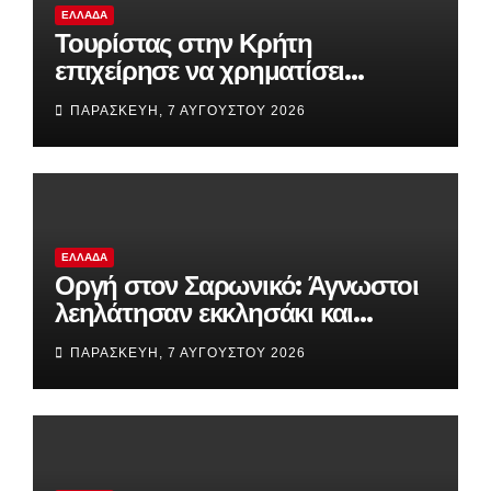
ΕΛΛΆΔΑ
Τουρίστας στην Κρήτη
επιχείρησε να χρηματίσει
υπάλληλο για να του επιτρέψει
ΠΑΡΑΣΚΕΥΉ, 7 ΑΥΓΟΎΣΤΟΥ 2026
να ασελγήσει σε ανήλικη
ΕΛΛΆΔΑ
Οργή στον Σαρωνικό: Άγνωστοι
λεηλάτησαν εκκλησάκι και
προκάλεσαν καταστροφές στο
ΠΑΡΑΣΚΕΥΉ, 7 ΑΥΓΟΎΣΤΟΥ 2026
Ιερό