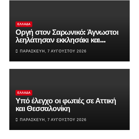
ΕΛΛΆΔΑ
Οργή στον Σαρωνικό: Άγνωστοι
λεηλάτησαν εκκλησάκι και
προκάλεσαν καταστροφές στο
ΠΑΡΑΣΚΕΥΉ, 7 ΑΥΓΟΎΣΤΟΥ 2026
Ιερό
ΕΛΛΆΔΑ
Υπό έλεγχο οι φωτιές σε Αττική
και Θεσσαλονίκη
ΠΑΡΑΣΚΕΥΉ, 7 ΑΥΓΟΎΣΤΟΥ 2026