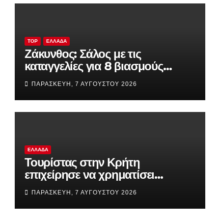
TOP
ΕΛΛΆΔΑ
Ζάκυνθος: Σάλος με τις
καταγγελίες για 8 βιασμούς
τουριστριών σε λίγες ημέρες – Η
ΠΑΡΑΣΚΕΥΉ, 7 ΑΥΓΟΎΣΤΟΥ 2026
ανακοίνωση της ΕΛΑΣ
ΕΛΛΆΔΑ
Τουρίστας στην Κρήτη
επιχείρησε να χρηματίσει
υπάλληλο για να του επιτρέψει
ΠΑΡΑΣΚΕΥΉ, 7 ΑΥΓΟΎΣΤΟΥ 2026
να ασελγήσει σε ανήλικη