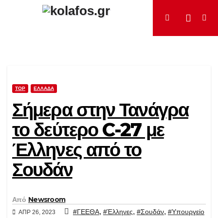
Μετάβαση
στο
περιεχόμενο
TOP
ΕΛΛΆΔΑ
Σήμερα στην Τανάγρα
το δεύτερο C-27 με
Έλληνες από το
Σουδάν
Από
Newsroom
,
,
,
#ΓΕΕΘΑ
#Έλληνες
#Σουδάν
#Υπουργείο
ΑΠΡ 26, 2023