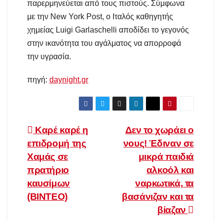
παρερμηνεύεται από τους πιστούς. Σύμφωνα
με την New York Post, ο Ιταλός καθηγητής
χημείας Luigi Garlaschelli αποδίδει το γεγονός
στην ικανότητα του αγάλματος να απορροφά
την υγρασία.
πηγή:
daynight.gr
Πλοήγηση
Καρέ καρέ η
Δεν το χωράει ο
επιδρομή της
νους! Έδιναν σε
άρθρων
Χαμάς σε
μικρά παιδιά
πρατήριο
αλκοόλ και
καυσίμων
ναρκωτικά, τα
(ΒΙΝΤΕΟ)
βασάνιζαν και τα
βίαζαν