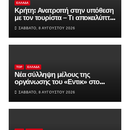
ΕΛΛΆΔΑ
Κρήτη: Ανατροπή στην υπόθεση
με τον τουρίστα – Τι αποκαλύπτει
η έρευνα της ΕΛ.ΑΣ. για την
ΣΆΒΒΑΤΟ, 8 ΑΥΓΟΎΣΤΟΥ 2026
ανήλικη
TOP
ΕΛΛΆΔΑ
Νέα σύλληψη μέλους της
οργάνωσης του «Εντικ» στο
Παλαιό Φάληρο – Οι απαιτήσεις
ΣΆΒΒΑΤΟ, 8 ΑΥΓΟΎΣΤΟΥ 2026
για χρήματα και τα λαθραία
τσιγάρα