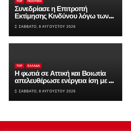
TOP
ΠΟΛΙΤΙΚΉ
Συνεδρίασε η Επιτροπή
Εκτίμησης Κινδύνου λόγω των
υψηλών θερμοκρασιών και της
ΣΆΒΒΑΤΟ, 8 ΑΥΓΟΎΣΤΟΥ 2026
ενίσχυσης των ανέμων
TOP
ΕΛΛΆΔΑ
Η φωτιά σε Αττική και Βοιωτία
απελευθέρωσε ενέργεια ίση με έξι
βόμβες Χιροσίμα!
ΣΆΒΒΑΤΟ, 8 ΑΥΓΟΎΣΤΟΥ 2026