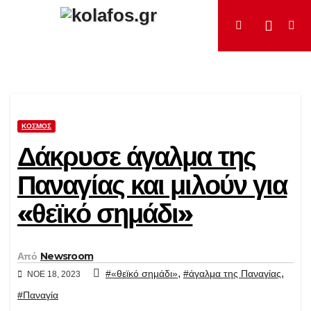
Μετάβαση
στο
περιεχόμενο
ΚΌΣΜΟΣ
Δάκρυσε άγαλμα της
Παναγίας και μιλούν για
«θεϊκό σημάδι»
Από
Newsroom
,
,
#«θεϊκό σημάδι»
#άγαλμα της Παναγίας
ΝΟΈ 18, 2023
#Παναγία