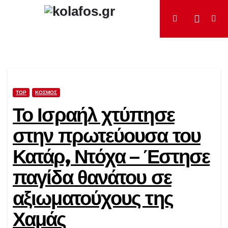
Μετάβαση
στο
περιεχόμενο
TOP
ΚΌΣΜΟΣ
Το Ισραήλ χτύπησε
στην πρωτεύουσα του
Κατάρ, Ντόχα – Έστησε
παγίδα θανάτου σε
αξιωματούχους της
Χαμάς