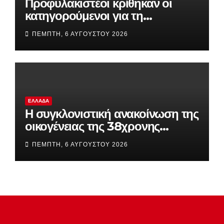
Προφυλακιστέοι κρίθηκαν οι
κατηγορούμενοι για τη
δολοφονία του 58χρονου
ΠΈΜΠΤΗ, 6 ΑΥΓΟΎΣΤΟΥ 2026
ψυχολόγου στην Αργολίδα
ΕΛΛΆΔΑ
Η συγκλονιστική ανακοίνωση της
οικογένειας της 38χρονης
Βρετανίδας που βρέθηκε νεκρή
ΠΈΜΠΤΗ, 6 ΑΥΓΟΎΣΤΟΥ 2026
στην Κυψέλη