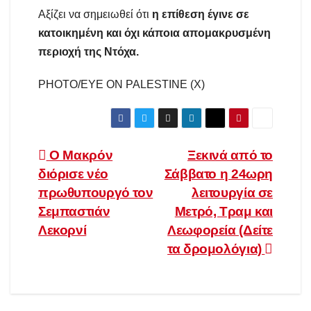
Αξίζει να σημειωθεί ότι
η επίθεση έγινε σε
κατοικημένη και όχι κάποια απομακρυσμένη
περιοχή της Ντόχα.
PHOTO/EYE ON PALESTINE (X)
Πλοήγηση
Ο Μακρόν
Ξεκινά από το
διόρισε νέο
Σάββατο η 24ωρη
άρθρων
πρωθυπουργό τον
λειτουργία σε
Σεμπαστιάν
Μετρό, Τραμ και
Λεκορνί
Λεωφορεία (Δείτε
τα δρομολόγια)