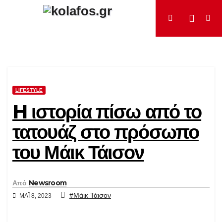
Μετάβαση
στο
περιεχόμενο
LIFESTYLE
H ιστορία πίσω από το
τατουάζ στο πρόσωπο
του Μάικ Τάισον
Από
Newsroom
#Μάικ Τάισον
ΜΆΙ 8, 2023