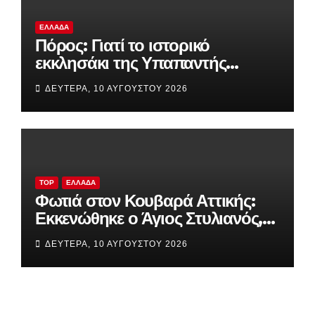
ΕΛΛΆΔΑ
Πόρος: Γιατί το ιστορικό
εκκλησάκι της Υπαπαντής
παραμένει καμένο;
ΔΕΥΤΈΡΑ, 10 ΑΥΓΟΎΣΤΟΥ 2026
TOP
ΕΛΛΆΔΑ
Φωτιά στον Κουβαρά Αττικής:
Εκκενώθηκε ο Άγιος Στυλιανός,
στις φλόγες εργοστάσιο, κάηκαν
ΔΕΥΤΈΡΑ, 10 ΑΥΓΟΎΣΤΟΥ 2026
κτηνοτροφικές μονάδες