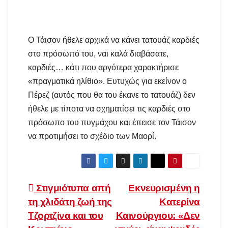
Ο Τάισον ήθελε αρχικά να κάνει τατουάζ καρδιές
στο πρόσωπό του, ναι καλά διαβάσατε,
καρδιές… κάτι που αργότερα χαρακτήρισε
«πραγματικά ηλίθιο». Ευτυχώς για εκείνον ο
Πέρεζ (αυτός που θα του έκανε το τατουάζ) δεν
ήθελε με τίποτα να σχηματίσει τις καρδιές στο
πρόσωπο του πυγμάχου και έπεισε τον Τάισον
να προτιμήσει το σχέδιο των Μαορί.
Πλοήγηση
Στιγμιότυπα απή
Εκνευρισμένη η
τη χλιδάτη ζωή της
Κατερίνα
άρθρων
Τζορτζίνα και του
Καινούργιου: «Δεν