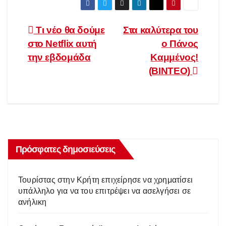
Πλοήγηση
Τι νέο θα δούμε
Στα καλύτερα του
στο Netflix αυτή
ο Πάνος
άρθρων
την εβδομάδα
Καμμένος!
(ΒΙΝΤΕΟ)
Πρόσφατες δημοσιεύσεις
Τουρίστας στην Κρήτη επιχείρησε να χρηματίσει
υπάλληλο για να του επιτρέψει να ασελγήσει σε
ανήλικη