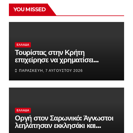
YOU MISSED
ΕΛΛΆΔΑ
Τουρίστας στην Κρήτη
επιχείρησε να χρηματίσει
υπάλληλο για να του επιτρέψει
ΠΑΡΑΣΚΕΥΉ, 7 ΑΥΓΟΎΣΤΟΥ 2026
να ασελγήσει σε ανήλικη
ΕΛΛΆΔΑ
Οργή στον Σαρωνικό: Άγνωστοι
λεηλάτησαν εκκλησάκι και
προκάλεσαν καταστροφές στο