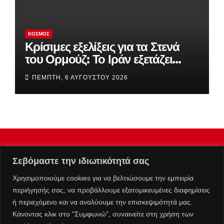
ΚΌΣΜΟΣ
Κρίσιμες εξελίξεις για τα Στενά
του Ορμούζ: Το Ιράν εξετάζει
περιορισμούς σε πλοία ΗΠΑ και
ΠΈΜΠΤΗ, 6 ΑΥΓΟΎΣΤΟΥ 2026
Ισραήλ – Οι όροι της Τεχεράνης
Σεβόμαστε την ιδιωτικότητά σας
Χρησιμοποιούμε cookies για να βελτιώσουμε την εμπειρία
περιήγησής σας, να προβάλλουμε εξατομικευμένες διαφημίσεις
ή περιεχόμενο και να αναλύουμε την επισκεψιμότητά μας.
Κάνοντας κλικ στο "Συμφωνώ", συναινείτε στη χρήση των