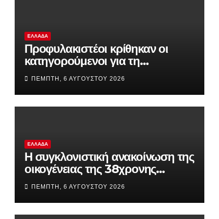
ΕΛΛΆΔΑ
Προφυλακιστέοι κρίθηκαν οι
κατηγορούμενοι για τη
δολοφονία του 58χρονου
ΠΈΜΠΤΗ, 6 ΑΥΓΟΎΣΤΟΥ 2026
ψυχολόγου στην Αργολίδα
ΕΛΛΆΔΑ
Η συγκλονιστική ανακοίνωση της
οικογένειας της 38χρονης
Βρετανίδας που βρέθηκε νεκρή
ΠΈΜΠΤΗ, 6 ΑΥΓΟΎΣΤΟΥ 2026
στην Κυψέλη