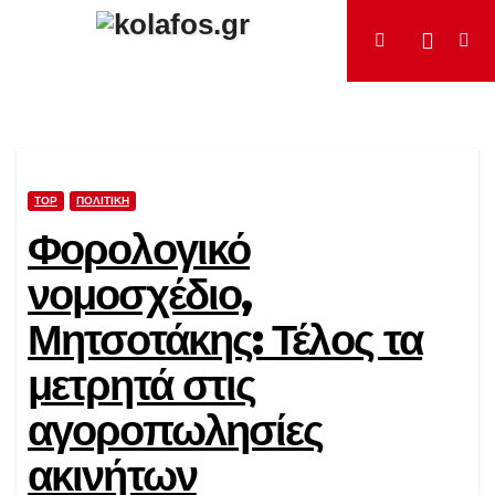
Μετάβαση
στο
περιεχόμενο
TOP
ΠΟΛΙΤΙΚΉ
Φορολογικό
νομοσχέδιο,
Μητσοτάκης: Τέλος τα
μετρητά στις
αγοροπωλησίες
ακινήτων