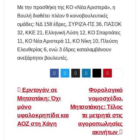
Με την προσθήκη της ΚΟ «Νέα Αριστερά», η
Βουλή διαθέτει πλέον 9 κοινοβουλευτικές
ομάδες: ΝΔ 158 έδρες, ΣΥΡΙΖΑ-ΠΣ 36, ΠΑΣΟΚ
32, ΚΚΕ 21, Ελληνική Λύση 12, ΚΟ Σπαρτιάτες
11, ΚΟ Νέα Αριστερά 11, ΚΟ Νίκη 10, Πλεύση
Ελευθερίας 6, ενώ 3 έδρες καταλαμβάνουν
ανεξάρτητοι βουλευτές.
Πλοήγηση
Ερντογάν σε
Φορολογικό
Μητσοτάκη: Όχι
νομοσχέδιο,
άρθρων
μόνο
Μητσοτάκης: Τέλος
υφαλοκρηπίδα και
τα μετρητά στις
ΑΟΖ στη Χάγη
αγοροπωλησίες
ακινήτων