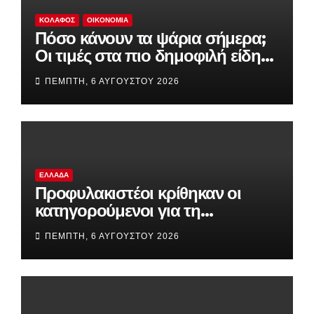
ΚΟΛΑΦΟΣ
ΟΙΚΟΝΟΜΊΑ
Πόσο κάνουν τα ψάρια σήμερα;
Οι τιμές στα πιο δημοφιλή είδη
της αγοράς
ΠΈΜΠΤΗ, 6 ΑΥΓΟΎΣΤΟΥ 2026
ΕΛΛΆΔΑ
Προφυλακιστέοι κρίθηκαν οι
κατηγορούμενοι για τη
δολοφονία του 58χρονου
ΠΈΜΠΤΗ, 6 ΑΥΓΟΎΣΤΟΥ 2026
ψυχολόγου στην Αργολίδα