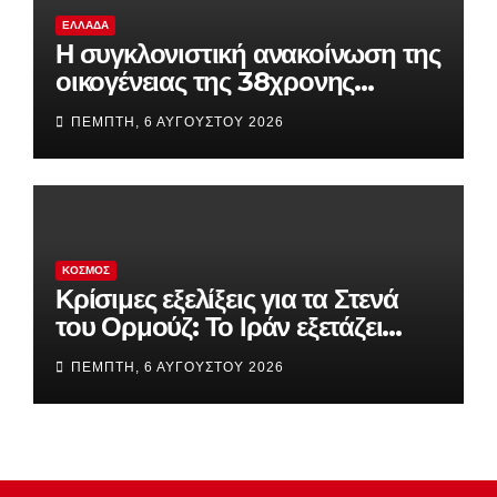
ΕΛΛΆΔΑ
Η συγκλονιστική ανακοίνωση της
οικογένειας της 38χρονης
Βρετανίδας που βρέθηκε νεκρή
ΠΈΜΠΤΗ, 6 ΑΥΓΟΎΣΤΟΥ 2026
στην Κυψέλη
ΚΌΣΜΟΣ
Κρίσιμες εξελίξεις για τα Στενά
του Ορμούζ: Το Ιράν εξετάζει
περιορισμούς σε πλοία ΗΠΑ και
ΠΈΜΠΤΗ, 6 ΑΥΓΟΎΣΤΟΥ 2026
Ισραήλ – Οι όροι της Τεχεράνης