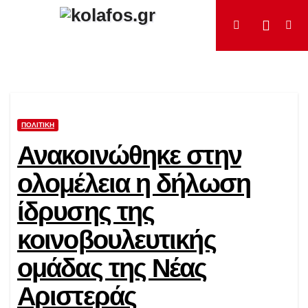
Μετάβαση
στο
περιεχόμενο
ΠΟΛΙΤΙΚΉ
Ανακοινώθηκε στην
ολομέλεια η δήλωση
ίδρυσης της
κοινοβουλευτικής
ομάδας της Νέας
Αριστεράς