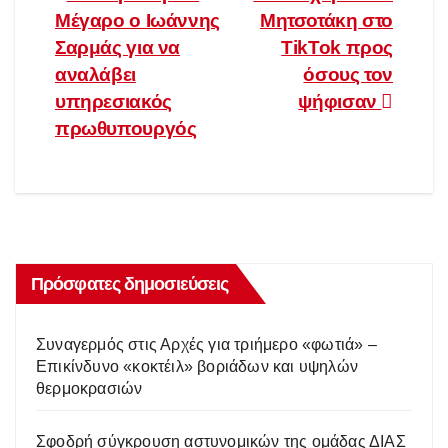
Πλοήγηση
Μέγαρο ο Ιωάννης
Μητσοτάκη στο
άρθρων
Σαρμάς για να
TikTok προς
αναλάβει
όσους τον
υπηρεσιακός
ψήφισαν
πρωθυπουργός
Πρόσφατες δημοσιεύσεις
Συναγερμός στις Αρχές για τριήμερο «φωτιά» –
Επικίνδυνο «κοκτέιλ» βοριάδων και υψηλών
θερμοκρασιών
Σφοδρή σύγκρουση αστυνομικών της ομάδας ΔΙΑΣ