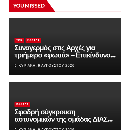
YOU MISSED
TOP
ΕΛΛΆΔΑ
Συναγερμός στις Αρχές για
τριήμερο «φωτιά» – Επικίνδυνο
«κοκτέιλ» βοριάδων και υψηλών
ΚΥΡΙΑΚΉ, 9 ΑΥΓΟΎΣΤΟΥ 2026
θερμοκρασιών
ΕΛΛΆΔΑ
Σφοδρή σύγκρουση
αστυνομικών της ομάδας ΔΙΑΣ
με αυτοκίνητο τουριστών στο
ΚΥΡΙΑΚΉ, 9 ΑΥΓΟΎΣΤΟΥ 2026